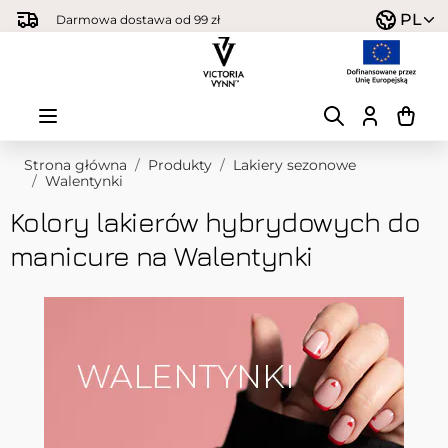
Przejdź do treści
PL
Darmowa dostawa od 99 zł
Strona główna
/
Produkty
/
Lakiery sezonowe
/
Walentynki
Kolory lakierów hybrydowych do
manicure na Walentynki