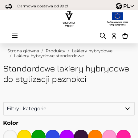
Przejdź do treści
PL
Darmowa dostawa od 99 zł
Strona główna
/
Produkty
/
Lakiery hybrydowe
/
Lakiery hybrydowe standardowe
Standardowe lakiery hybrydowe
do stylizacji paznokci
Filtry i kategorie
Kolor