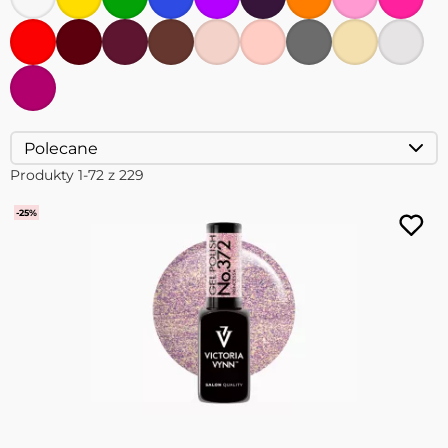
Produkty
1
-
72
z
229
-25%