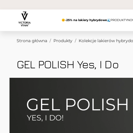
Przejdź do treści
🌞
-25% na lakiery hybrydowe
🌊
PRODUKTY
NO
Strona główna
/
Produkty
/
Kolekcje lakierów hybryd
GEL POLISH Yes, I Do