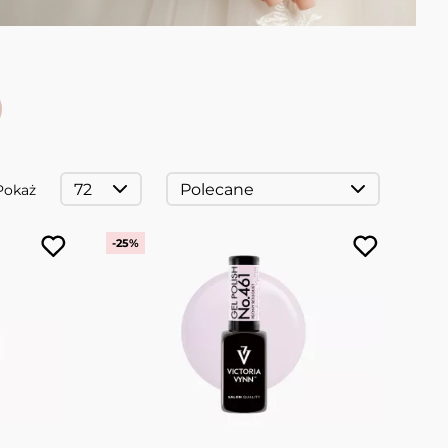
Pokaż
-25%