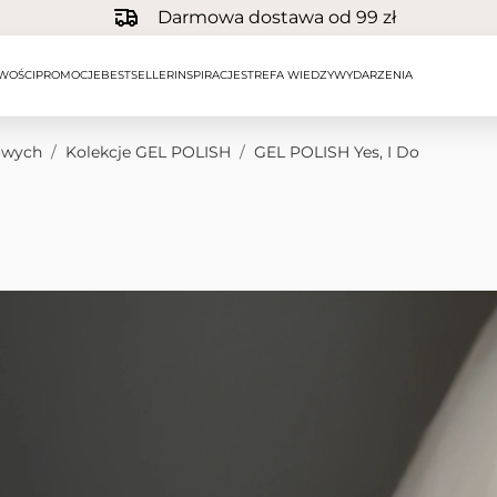
Darmowa dostawa od 99 zł
WOŚCI
PROMOCJE
BESTSELLER
INSPIRACJE
STREFA WIEDZY
WYDARZENIA
owych
/
Kolekcje GEL POLISH
/
GEL POLISH Yes, I Do