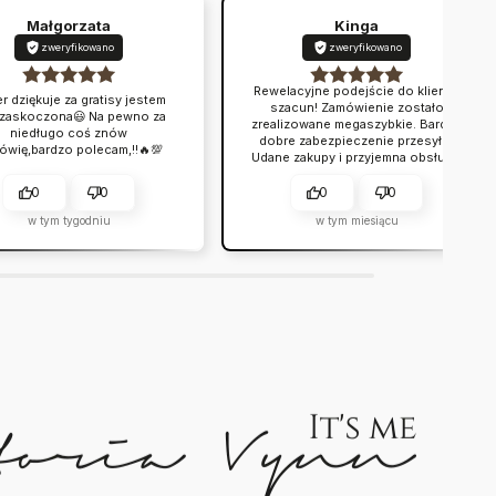
Małgorzata
Kinga
zweryfikowano
zweryfikowano
Rewelacyjne podejście do klienta,
r dziękuje za gratisy jestem
szacun! Zamówienie zostało
 zaskoczona😃 Na pewno za
zrealizowane megaszybkie. Bardzo
niedługo coś znów
dobre zabezpieczenie przesyłki.
ówię,bardzo polecam,!!🔥💯
Udane zakupy i przyjemna obsługa.
Warto.
0
0
0
0
w tym tygodniu
w tym miesiącu