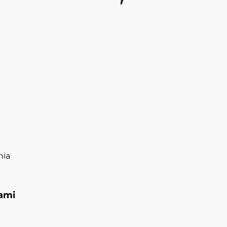
nia
ami