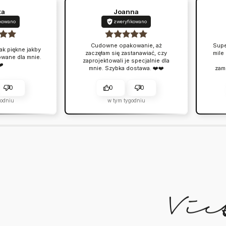
ta
Joanna
ikowano
zweryfikowano
Cudowne opakowanie, aż
Supe
ak piękne jakby
zaczęłam się zastanawiać, czy
mile
owane dla mnie.
zaprojektowali je specjalnie dla
❤️
mnie. Szybka dostawa. ❤️❤️
zam
0
0
0
godniu
w tym tygodniu