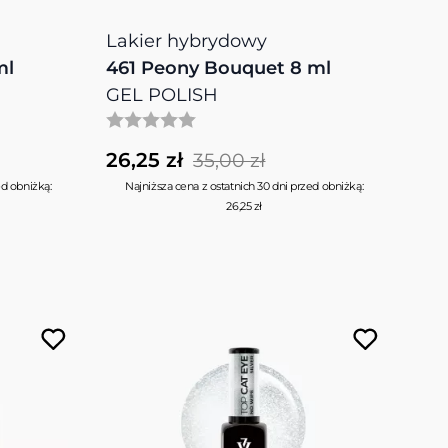
Lakier hybrydowy
ml
461 Peony Bouquet 8 ml
GEL POLISH
26,25 zł
35,00 zł
ed obniżką:
Najniższa cena z ostatnich 30 dni przed obniżką:
26,25 zł