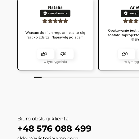
Natalia
Ane
zweryfikowano
zweryf
Opakowanie jest t
Wracam do nich regularnie, a to się
zostało zaprojekt
rzadko zdarza. Naprawdę polecam!
💯💯
0
0
0
w tym tygodniu
w tym ty
Biuro obsługi klienta
+48 576 088 499
sklep@victoriavynn.com