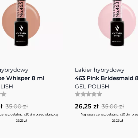
 hybrydowy
Lakier hybrydowy
se Whisper 8 ml
463 Pink Bridesmaid 
LISH
GEL POLISH
ł
26,25 zł
35,00 zł
35,00 zł
cena z ostatnich 30 dni przed obniżką:
Najniższa cena z ostatnich 30 dni prz
26,25 zł
26,25 zł