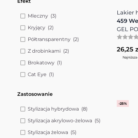
Efekt
filter
Lakier
products available
Mleczny
(
3
)
459 We
products available
Kryjący
(
2
)
GEL PO
products available
Półtransparentny
(
2
)
26,25 z
products available
Z drobinkami
(
2
)
Najniższa 
products available
Brokatowy
(
1
)
products available
Cat Eye
(
1
)
Zastosowanie
filter
-25%
products available
Stylizacja hybrydowa
(
8
)
products availa
Stylizacja akrylowo-żelowa
(
5
)
products available
Stylizacja żelowa
(
5
)