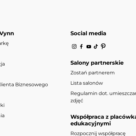
 Vynn
Social media
arkę
Salony partnerskie
ja
Zostań partnerem
Lista salonów
lienta Biznesowego
Regulamin dot. umieszcza
zdjęć
ki
ia
Współpraca z placówk
edukacyjnymi
Rozpocznij współpracę