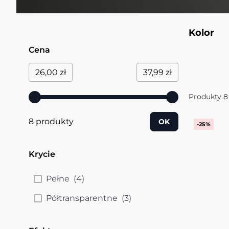
Kolor
Cena
Przejdź do listy produktów
filter
Minimum value
Maksymalna wartość
26,00 zł
37,99 zł
Produkty
8
8 produkty
OK
-25%
Krycie
filter
products available
Pełne
(
4
)
products available
Półtransparentne
(
3
)