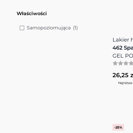
Właściwości
filter
products available
Samopoziomująca
(
1
)
Lakier
462 Spa
GEL PO
26,25 z
Najniższa 
-25%