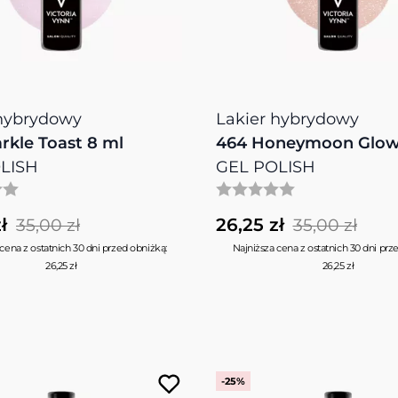
 hybrydowy
Lakier hybrydowy
rkle Toast 8 ml
464 Honeymoon Glow
LISH
GEL POLISH
ł
26,25 zł
35,00 zł
35,00 zł
cena z ostatnich 30 dni przed obniżką:
Najniższa cena z ostatnich 30 dni prz
26,25 zł
26,25 zł
-25%