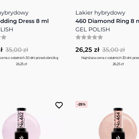
 hybrydowy
Lakier hybrydowy
dding Dress 8 ml
460 Diamond Ring 8 
LISH
GEL POLISH
ł
26,25 zł
35,00 zł
35,00 zł
cena z ostatnich 30 dni przed obniżką:
Najniższa cena z ostatnich 30 dni prz
26,25 zł
26,25 zł
-25%
ble