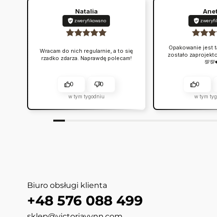
Natalia
Ane
zweryfikowano
zweryf
Opakowanie jest t
Wracam do nich regularnie, a to się
zostało zaprojekt
rzadko zdarza. Naprawdę polecam!
💯💯
0
0
0
w tym tygodniu
w tym ty
Biuro obsługi klienta
+48 576 088 499
sklep@victoriavynn.com