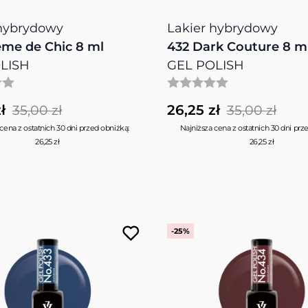
 hybrydowy
Lakier hybrydowy
̀me de Chic 8 ml
432 Dark Couture 8 m
LISH
GEL POLISH
ł
26,25 zł
35,00 zł
35,00 zł
cena z ostatnich 30 dni przed obniżką:
Najniższa cena z ostatnich 30 dni prz
26,25 zł
26,25 zł
-25%