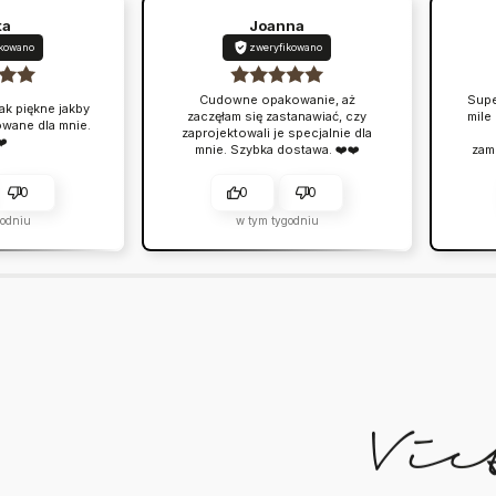
ta
Joanna
ikowano
zweryfikowano
Cudowne opakowanie, aż
Supe
ak piękne jakby
zaczęłam się zastanawiać, czy
mile
owane dla mnie.
zaprojektowali je specjalnie dla
❤️
mnie. Szybka dostawa. ❤️❤️
zam
0
0
0
godniu
w tym tygodniu