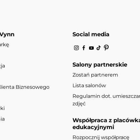
 Vynn
Social media
arkę
Salony partnerskie
ja
Zostań partnerem
Lista salonów
lienta Biznesowego
Regulamin dot. umieszcza
zdjęć
ki
ia
Współpraca z placówk
edukacyjnymi
Rozpocznij współpracę