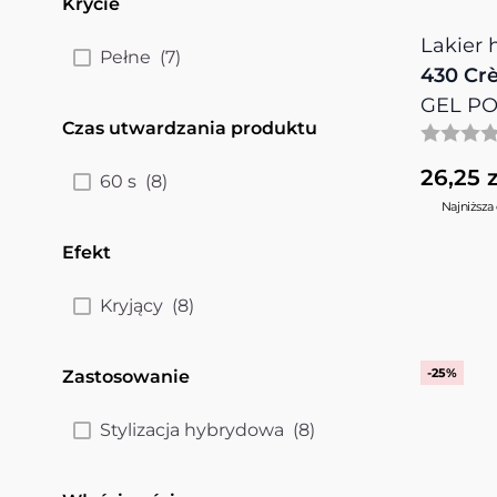
Krycie
filter
Lakier
products available
Pełne
(
7
)
430 Cre
GEL PO
Czas utwardzania produktu
filter
26,25 z
products available
60 s
(
8
)
Najniższa 
Efekt
filter
products available
Kryjący
(
8
)
-25%
Zastosowanie
filter
products available
Stylizacja hybrydowa
(
8
)