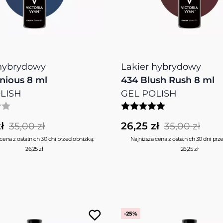
 hybrydowy
Lakier hybrydowy
nious 8 ml
434 Blush Rush 8 ml
LISH
GEL POLISH
ł
26,25 zł
35,00 zł
35,00 zł
cena z ostatnich 30 dni przed obniżką:
Najniższa cena z ostatnich 30 dni prz
26,25 zł
26,25 zł
-25%