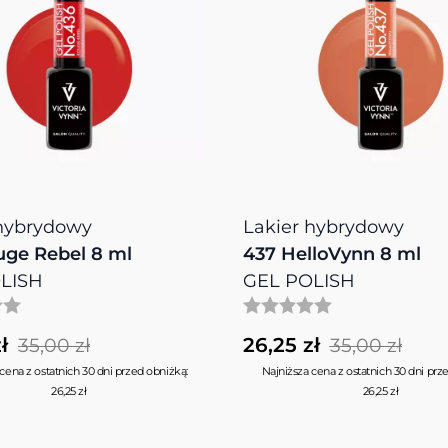
 hybrydowy
Lakier hybrydowy
uge Rebel 8 ml
437 HelloVynn 8 ml
LISH
GEL POLISH
ł
26,25 zł
35,00 zł
35,00 zł
cena z ostatnich 30 dni przed obniżką:
Najniższa cena z ostatnich 30 dni prz
26,25 zł
26,25 zł