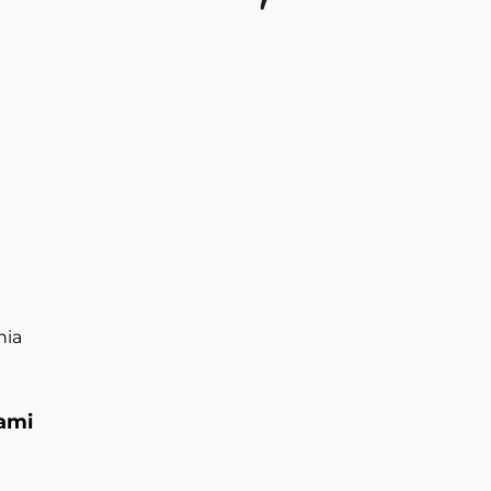
nia
ami