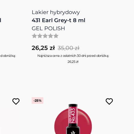
Lakier hybrydowy
l
431 Earl Grey-t 8 ml
GEL POLISH
26,25 zł
35,00 zł
ed obniżką:
Najniższa cena z ostatnich 30 dni przed obniżką:
26,25 zł
-25%