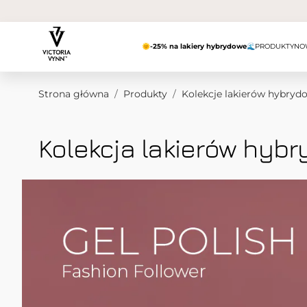
Przejdź do treści
🌞
-25% na lakiery hybrydowe
🌊
PRODUKTY
NO
Strona główna
/
Produkty
/
Kolekcje lakierów hybryd
Kolekcja lakierów hyb