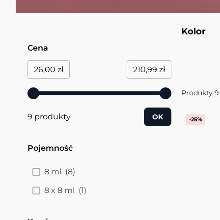
Kolor
Cena
Przejdź do listy produktów
filter
Minimum value
Maksymalna wartość
26,00 zł
210,99 zł
Produkty
9
9 produkty
OK
-25%
Pojemność
filter
products available
8 ml
(
8
)
products available
8 x 8 ml
(
1
)