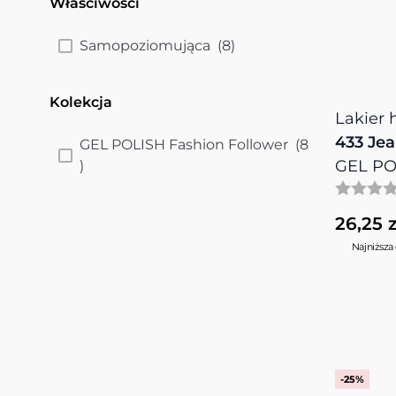
Właściwości
filter
products available
Samopoziomująca
(
8
)
Kolekcja
Lakier
filter
433 Jea
GEL POLISH Fashion Follower
(
8
GEL PO
products available
)
26,25 z
Najniższa 
-25%