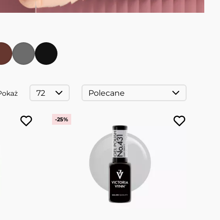
Pokaż
-25%