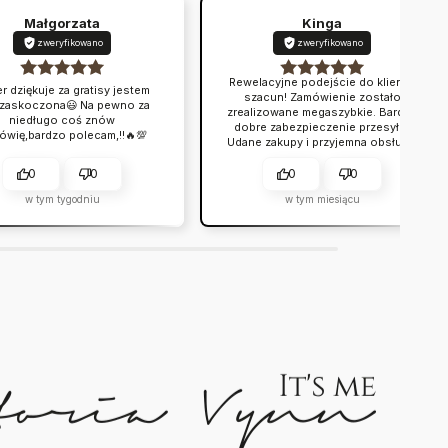
Małgorzata
Kinga
zweryfikowano
zweryfikowano
Rewelacyjne podejście do klienta,
r dziękuje za gratisy jestem
szacun! Zamówienie zostało
 zaskoczona😃 Na pewno za
zrealizowane megaszybkie. Bardzo
niedługo coś znów
dobre zabezpieczenie przesyłki.
ówię,bardzo polecam,!!🔥💯
Udane zakupy i przyjemna obsługa.
Warto.
0
0
0
0
w tym tygodniu
w tym miesiącu