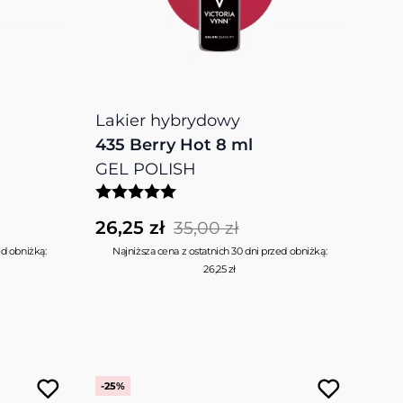
Lakier hybrydowy
435 Berry Hot 8 ml
GEL POLISH
26,25 zł
35,00 zł
ed obniżką:
Najniższa cena z ostatnich 30 dni przed obniżką:
26,25 zł
-25%