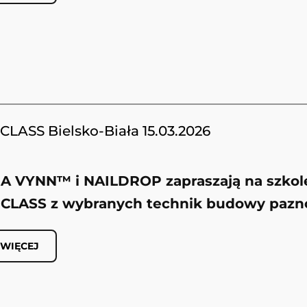
LASS Bielsko-Biała 15.03.2026
IA VYNN™
i
NAILDROP
zapraszają na szkol
CLASS
z wybranych technik budowy pazn
 WIĘCEJ