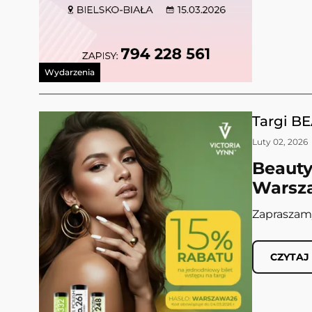
Wydarzenia
Targi B
Luty 02, 2026
Beauty
Warsz
Zapraszam
CZYTAJ