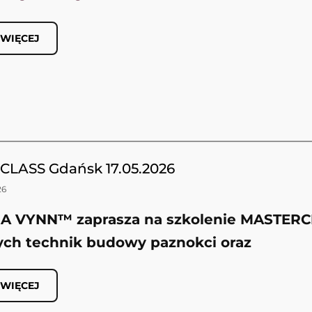
 WIĘCEJ
LASS Gdańsk 17.05.2026
26
IA VYNN™
zaprasza na szkolenie
MASTERC
ch technik budowy paznokci
oraz
 WIĘCEJ