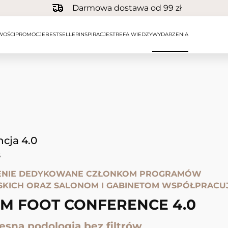
Darmowa dostawa od 99 zł
WOŚCI
PROMOCJE
BESTSELLER
INSPIRACJE
STREFA WIEDZY
WYDARZENIA
cja 4.0
6
NIE DEDYKOWANE CZŁONKOM PROGRAMÓW
SKICH ORAZ SALONOM I GABINETOM WSPÓŁPRACU
M FOOT CONFERENCE 4.0
sna podologia bez filtrów