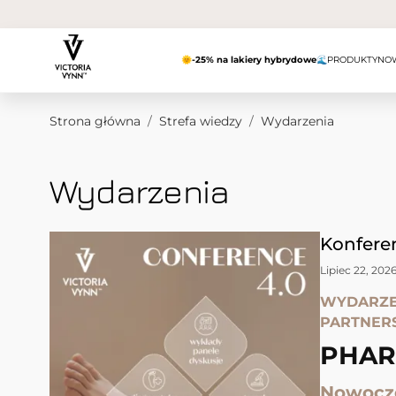
Przejdź do treści
🌞
-25% na lakiery hybrydowe
🌊
PRODUKTY
NO
Strona główna
/
Strefa wiedzy
/
Wydarzenia
Wydarzenia
Konferen
Lipiec 22, 202
WYDARZE
PARTNER
PHAR
Nowocze