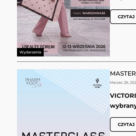
CZYTAJ
Wydarzenia
MASTERC
Marzec 26, 20
VICTOR
wybrany
CZYTAJ