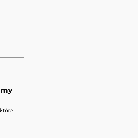
jmy
 które