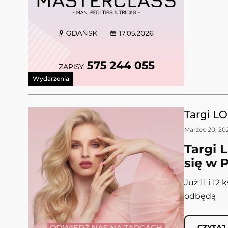
Wydarzenia
Targi LO
Marzec 20, 20
Targi 
się w 
Już 11 i 1
odbędą
CZYTAJ