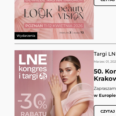
Wydarzenia
Targi LN
Marzec 01, 20
50. Ko
Krako
Zapraszam
w Europie
CZYTAJ