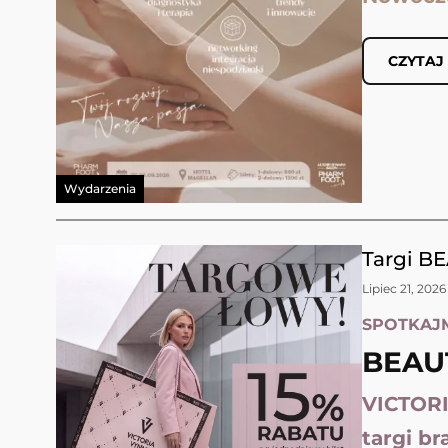
CZYTAJ
Wydarzenia
Targi B
Lipiec 21, 2026
SPOTKAJ
BEAU
VICTORI
targi b