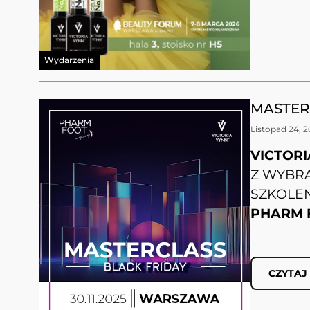
Wydarzenia
MASTERC
Listopad 24, 
VICTOR
Z
WYBRA
SZKOLE
PHARM 
CZYTAJ