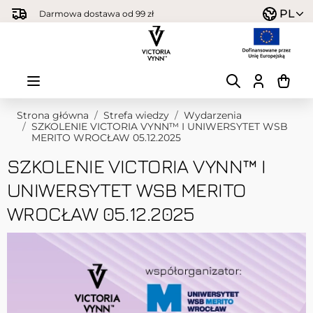
Przejdź do treści
PL
Darmowa dostawa od 99 zł
Strona główna
/
Strefa wiedzy
/
Wydarzenia
/
SZKOLENIE VICTORIA VYNN™ I UNIWERSYTET WSB
MERITO WROCŁAW 05.12.2025
SZKOLENIE VICTORIA VYNN™ I
UNIWERSYTET WSB MERITO
WROCŁAW 05.12.2025