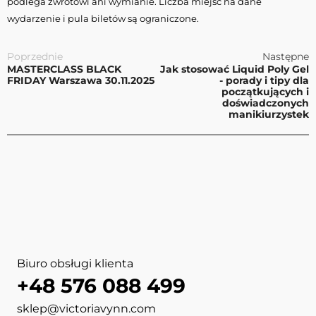
podlega zwrotowi ani wymianie. Liczba miejsc na dane
wydarzenie i pula biletów są ograniczone.
Poprzednie
Następne
MASTERCLASS BLACK
Jak stosować Liquid Poly Gel
FRIDAY Warszawa 30.11.2025
- porady i tipy dla
początkujących i
doświadczonych
manikiurzystek
Biuro obsługi klienta
+48 576 088 499
sklep@victoriavynn.com