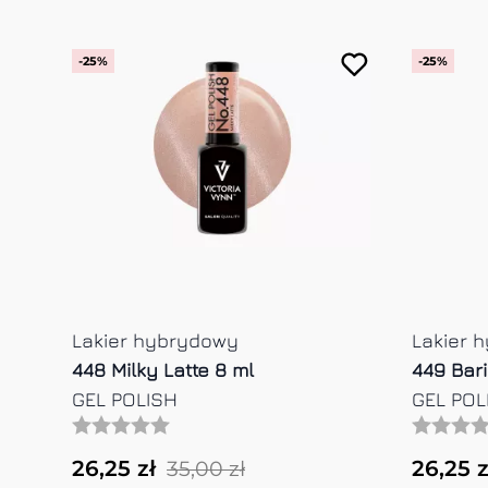
-25%
-25%
Lakier hybrydowy
Lakier 
453 Jelly Bean 8 ml
454 Fres
GEL POLISH
GEL POL
26,25 zł
26,25 z
35,00 zł