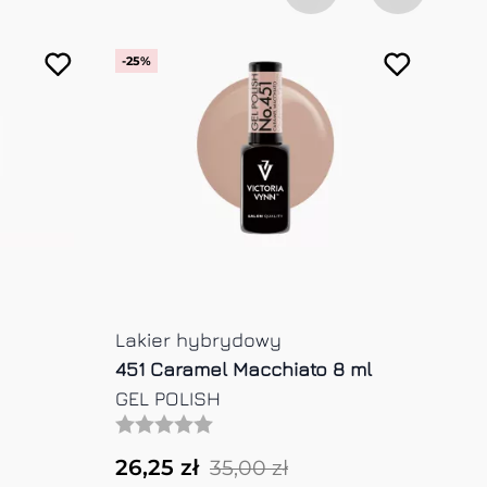
-25%
Lakier hybrydowy
Lak
456 Candy Floss 8 ml
457
GEL POLISH
GEL
26,25 zł
26,
35,00 zł