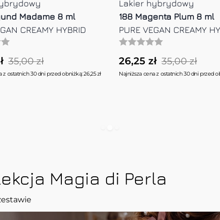
hybrydowy
Lakier hybrydowy
mrose 8 ml
239 Vintage Patina 8 ml
EGAN CREAMY HYBRID
PURE VEGAN CREAMY HY
ł
26,25 zł
35,00 zł
35,00 zł
 z ostatnich 30 dni przed obniżką: 26,25 zł
Najniższa cena z ostatnich 30 dni przed ob
ekcja Magia di Perla
zestawie