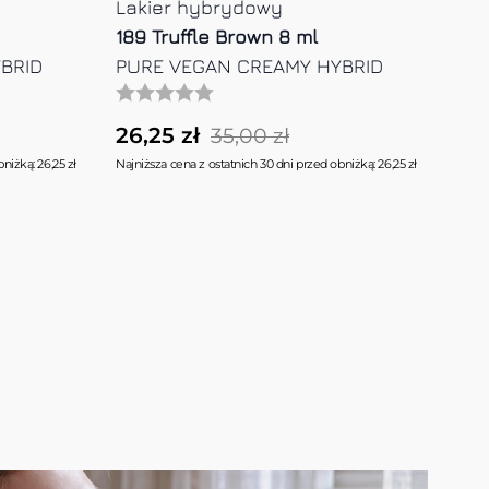
Lakier hybrydowy
Lak
172 Yellow Delight 8 ml
205
BRID
PURE VEGAN CREAMY HYBRID
PU
26,25 zł
26,
35,00 zł
niżką: 26,25 zł
Najniższa cena z ostatnich 30 dni przed obniżką: 26,25 zł
Najniż
Brak w magazynie