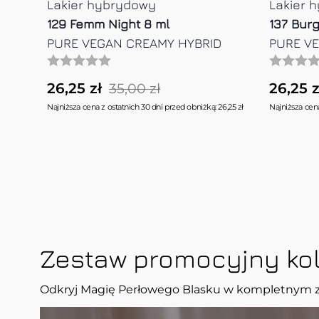
Lakier hybrydowy
Lakier 
039 Luxury Silver 8 ml
259 Pri
PURE VEGAN CREAMY HYBRID
PURE V
26,25 zł
26,25 z
35,00 zł
6,25 zł
Najniższa cena z ostatnich 30 dni przed obniżką: 26,25 zł
Najniższa cena
Zestaw promocyjny kol
Odkryj Magię Perłowego Blasku w kompletnym 