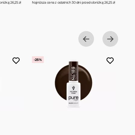
niżką: 26,25 zł
Najniższa cena z ostatnich 30 dni przed obniżką: 26,25 zł
Najniż
-25%