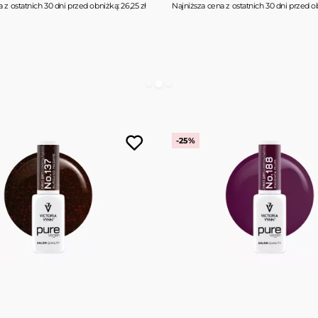
 z ostatnich 30 dni przed obniżką: 26,25 zł
Najniższa cena z ostatnich 30 dni przed ob
Brak w magazynie
-25%