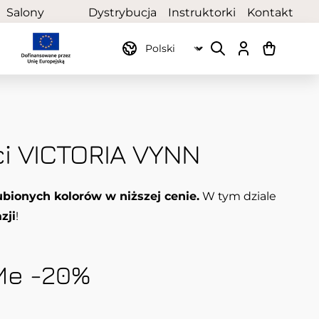
Salony
Dystrybucja
Instruktorki
Kontakt
partnerskie
ci VICTORIA VYNN
bionych kolorów w niższej cenie.
W tym dziale
zji
!
Me -20%