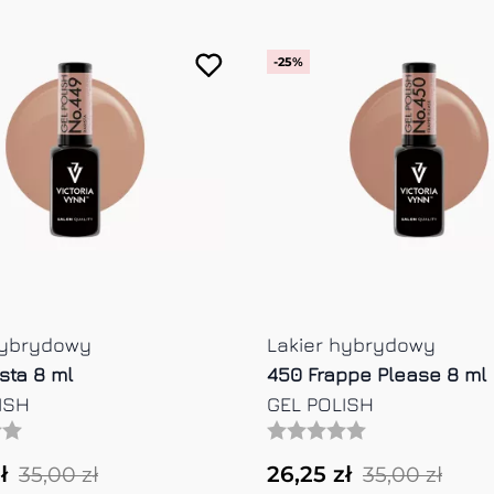
-25%
hybrydowy
Lakier hybrydowy
h Minty 8 ml
455 Sky Candy 8 ml
ISH
GEL POLISH
ł
26,25 zł
35,00 zł
35,00 zł