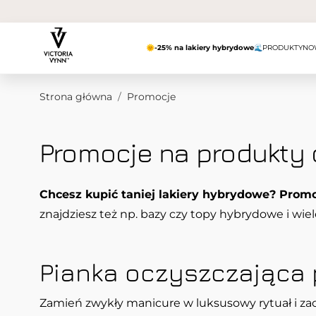
Przejdź do treści
🌞
-25% na lakiery hybrydowe
🌊
PRODUKTY
NO
Strona główna
/
Promocje
Promocje na produkty 
Chcesz kupić taniej lakiery hybrydowe? Promo
znajdziesz też np. bazy czy topy hybrydowe i wiel
Pianka oczyszczająca
Zamień zwykły manicure w luksusowy rytuał i za