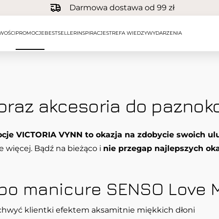
Darmowa dostawa od 99 zł
WOŚCI
PROMOCJE
BESTSELLER
INSPIRACJE
STREFA WIEDZY
WYDARZENIA
oraz akcesoria do paznok
cje VICTORIA VYNN to okazja na zdobycie swoich ulu
e więcej. Bądź na bieżąco i
nie przegap najlepszych oka
 po manicure SENSO Love 
chwyć klientki efektem aksamitnie miękkich dłoni