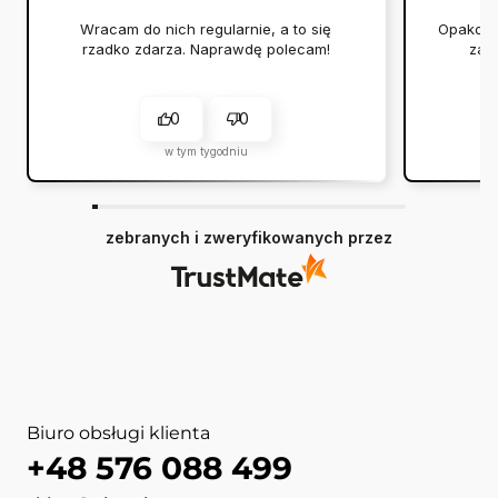
Wracam do nich regularnie, a to się
Opakowan
rzadko zdarza. Naprawdę polecam!
zap
0
0
w tym tygodniu
zebranych i zweryfikowanych przez
Biuro obsługi klienta
+48 576 088 499