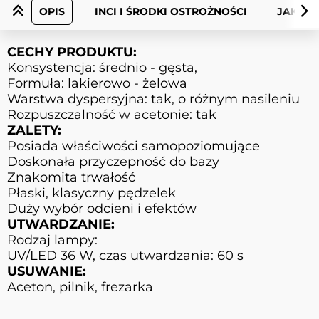
OPIS
INCI I ŚRODKI OSTROŻNOŚCI
JAK UŻ
CECHY PRODUKTU:
Konsystencja: średnio - gęsta,
Formuła: lakierowo - żelowa
Warstwa dyspersyjna: tak, o różnym nasileniu
Rozpuszczalność w acetonie: tak
ZALETY:
Posiada właściwości samopoziomujące
Doskonała przyczepność do bazy
Znakomita trwałość
Płaski, klasyczny pędzelek
Duży wybór odcieni i efektów
UTWARDZANIE:
Rodzaj lampy:
UV/LED 36 W, czas utwardzania: 60 s
USUWANIE:
Aceton, pilnik, frezarka