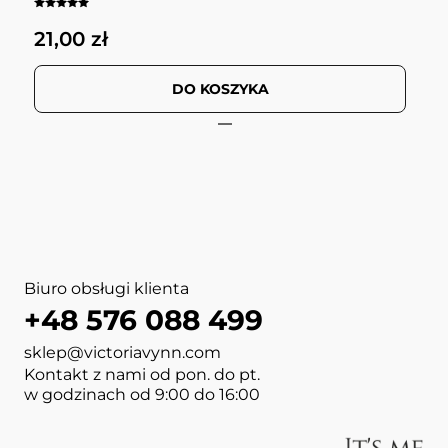
21,00 zł
1
DO KOSZYKA
View more about GEL POLIS
View more about PURE Duo 
View more about MEGA BASE
View more about SALON NAI
View more about BOOST BAS
View more about NAIL WIP
View more about MOUSSE G
View more about BOTTLE G
Biuro obsługi klienta
+48 576 088 499
sklep@victoriavynn.com
Kontakt z nami od pon. do pt.
w godzinach od 9:00 do 16:00