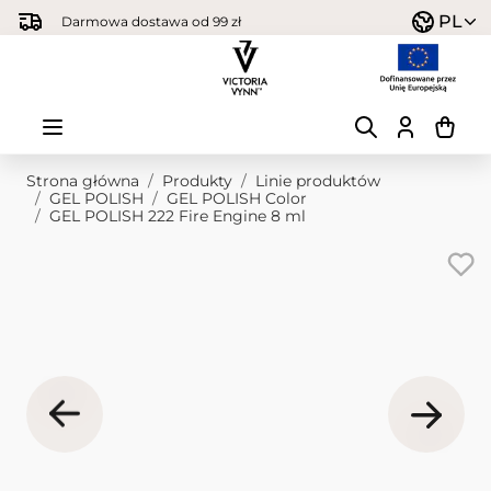
Przejdź do treści
PL
Darmowa dostawa od 99 zł
Strona główna
/
Produkty
/
Linie produktów
/
GEL POLISH
/
GEL POLISH Color
/
GEL POLISH 222 Fire Engine 8 ml
Obraz główny
Kliknij, aby wyświetlić obraz na pełnym ekranie