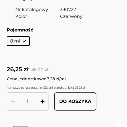
Nr katalogowy
330722
Kolor
Czerwony
Pojemność
8 ml
26,25 zł
35,00 zł
Cena jednostkowa: 3,28 zł/ml
Najniższa cena z ostatnich 30 dni przed obniżką: 26,25 zł
DO KOSZYKA
Ilość