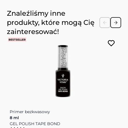
Naciśnij, aby pominąć karuzelę
Znaleźliśmy inne
produkty, które mogą Cię
zainteresować!
BESTSELLER
Primer bezkwasowy
O
8 ml
D
GEL POLISH TAPE BOND
P