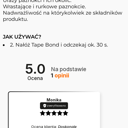
Urazy paznokci i ich okolic.
Wrastające i rurkowe paznokcie.
Nadwrażliwość na którykolwiek ze składników
produktu.
JAK UŻYWAĆ?
2. Nałóż Tape Bond i odczekaj ok. 30 s.
5.0
Na podstawie
1
opinii
Ocena
Monika
zweryfikowano
Ocena klienta:
Doskonale