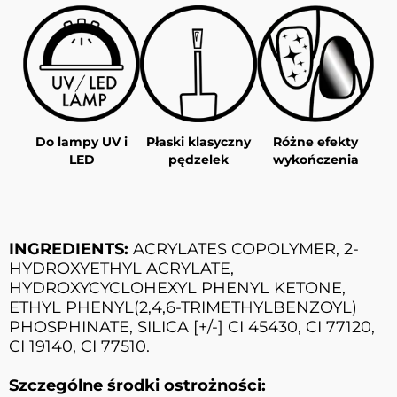
Do lampy UV i
Płaski klasyczny
Różne efekty
LED
pędzelek
wykończenia
INGREDIENTS:
ACRYLATES COPOLYMER, 2-
HYDROXYETHYL ACRYLATE,
HYDROXYCYCLOHEXYL PHENYL KETONE,
ETHYL PHENYL(2,4,6-TRIMETHYLBENZOYL)
PHOSPHINATE, SILICA [+/-] CI 45430, CI 77120,
CI 19140, CI 77510.
Szczególne środki ostrożności: