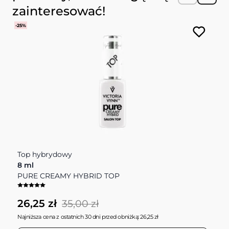
zainteresować!
-25%
Top hybrydowy
O
8 ml
D
PURE CREAMY HYBRID TOP
P
26,25 zł
1
35,00 zł
Najniższa cena z ostatnich 30 dni przed obniżką: 26,25 zł