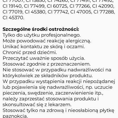
CI 77007, CI 15850, CI 74260, CI 77491, CI 77492,
CI 19140, CI 77499, CI 60725, CI 77266, CI 42090,
CI 77019, CI 45380, CI 77742, CI 47005, CI 77288,
CI 45370.
Szczególne środki ostrożności:
Tylko do użytku profesjonalnego.
Może powodować reakcję alergiczną.
Unikać kontaktu ze skórą i oczami.
Chronić przed dziećmi.
Przeczytać uważnie sposób użycia.
Stosować zgodnie z przeznaczeniem.
Nie stosować w przypadku nadwrażliwości na
którykolwiek ze składników produktu.
W przypadku wystąpienia reakcji niepożądanej
lub pojawienia się nadwrażliwości, np. uczucie
pieczenia, swędzenie, zaczerwienienie itp.,
należy zaprzestać stosowania produktu i
skonsultować się z lekarzem.
Stosować tylko na zdrową i nieosłabioną płytkę
paznokcia.