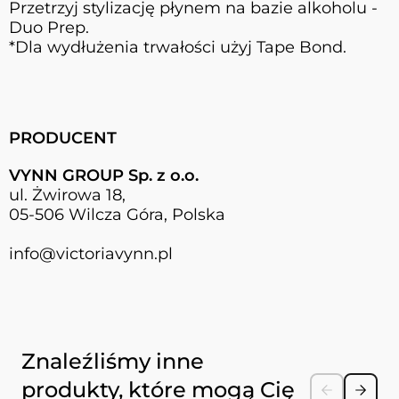
Przetrzyj stylizację płynem na bazie alkoholu -
Duo Prep.
*Dla wydłużenia trwałości użyj Tape Bond.
PRODUCENT
VYNN GROUP Sp. z o.o.
ul. Żwirowa 18,
05-506 Wilcza Góra, Polska
info@victoriavynn.pl
Naciśnij, aby pominąć karuzelę
Znaleźliśmy inne
produkty, które mogą Cię