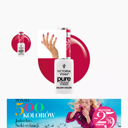
View larger image
View larger image