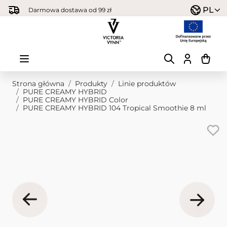
Przejdź do treści
PL
Darmowa dostawa od 99 zł
Strona główna
/
Produkty
/
Linie produktów
/
PURE CREAMY HYBRID
/
PURE CREAMY HYBRID Color
/
PURE CREAMY HYBRID 104 Tropical Smoothie 8 ml
Obraz główny
Kliknij, aby wyświetlić obraz na pełnym ekranie