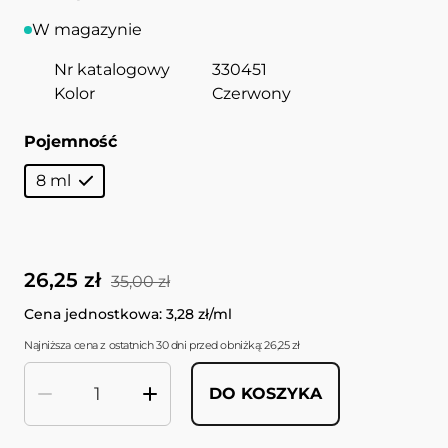
W magazynie
Nr katalogowy
330451
Kolor
Czerwony
Pojemność
8 ml
26,25 zł
35,00 zł
Cena jednostkowa: 3,28 zł/ml
Najniższa cena z ostatnich 30 dni przed obniżką: 26,25 zł
DO KOSZYKA
Ilość