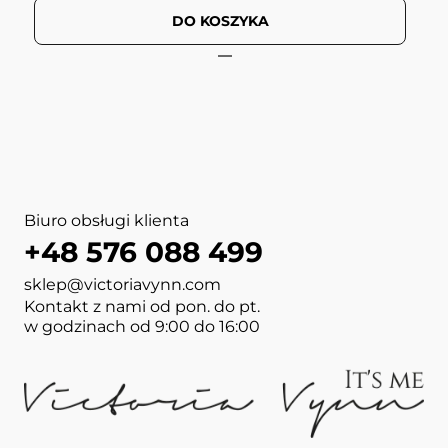
DO KOSZYKA
View more about PURE CRE
View more about PURE Duo 
View more about MEGA BASE
View more about BOOST BAS
View more about MEGA BASE
View more about NAIL AR
View more about NAIL WIP
View more about MEGA BAS
Biuro obsługi klienta
+48 576 088 499
sklep@victoriavynn.com
Kontakt z nami od pon. do pt.
w godzinach od 9:00 do 16:00