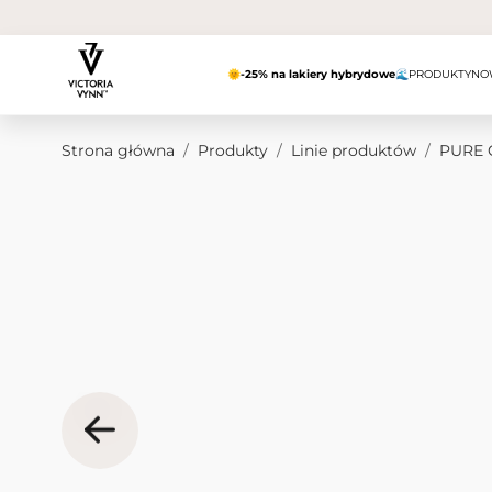
Przejdź do treści
🌞
-25% na lakiery hybrydowe
🌊
PRODUKTY
NO
Strona główna
/
Produkty
/
Linie produktów
/
PURE 
Obraz główny
Kliknij, aby wyświetlić obraz na pełnym ekranie