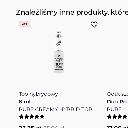
Naciśnij, aby pominąć karuzelę
Znaleźliśmy inne produkty, któr
-25%
Top hybrydowy
Odtłusz
8 ml
Duo Pre
PURE CREAMY HYBRID TOP
PURE
26,25 zł
12,00 zł