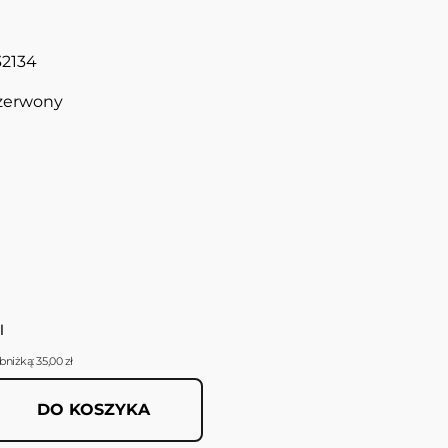
32134
zerwony
l
bniżką: 35,00 zł
DO KOSZYKA