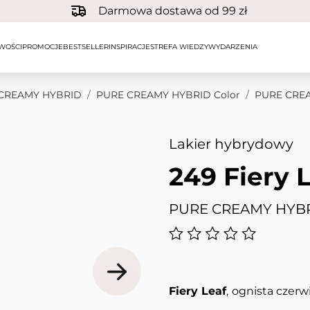
Darmowa dostawa od 99 zł
WOŚCI
PROMOCJE
BESTSELLER
INSPIRACJE
STREFA WIEDZY
WYDARZENIA
CREAMY HYBRID
/
PURE CREAMY HYBRID Color
/
PURE CREAM
Lakier hybrydowy
249 Fiery 
PURE CREAMY HYBR
Fiery Leaf
,
ognista czerw