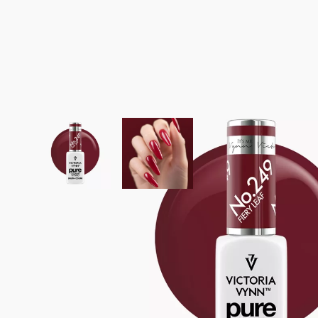
View larger image
View larger image