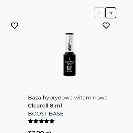
Baza hybrydowa witaminowa
Pędz
Clearell 8 ml
NAIL
BOOST BASE
003
37,00 zł
56,0