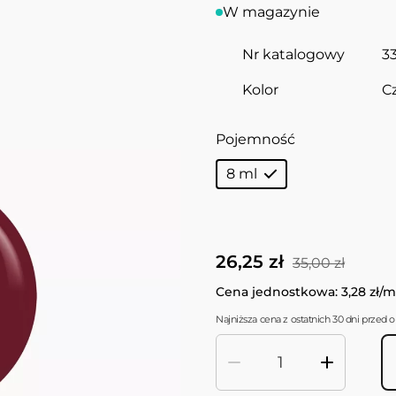
W magazynie
Nr katalogowy
3
Kolor
C
Pojemność
8 ml
26,25 zł
35,00 zł
Cena jednostkowa: 3,28 zł/m
Najniższa cena z ostatnich 30 dni przed o
Ilość