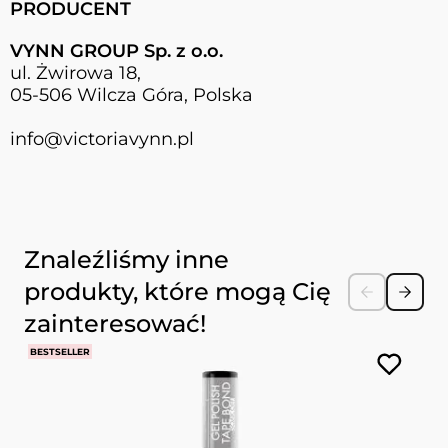
PRODUCENT
VYNN GROUP Sp. z o.o.
ul. Żwirowa 18,
05-506 Wilcza Góra, Polska
info@victoriavynn.pl
Naciśnij, aby pominąć karuzelę
Znaleźliśmy inne
produkty, które mogą Cię
zainteresować!
BESTSELLER