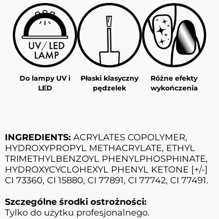
Do lampy UV i
Płaski klasyczny
Różne efekty
LED
pędzelek
wykończenia
INGREDIENTS:
ACRYLATES COPOLYMER,
HYDROXYPROPYL METHACRYLATE, ETHYL
TRIMETHYLBENZOYL PHENYLPHOSPHINATE,
HYDROXYCYCLOHEXYL PHENYL KETONE [+/-]
CI 73360, CI 15880, CI 77891, CI 77742, CI 77491.
Szczególne środki ostrożności:
Tylko do użytku profesjonalnego.