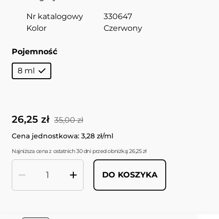
Nr katalogowy
330647
Kolor
Czerwony
Pojemność
8 ml
26,25 zł
35,00 zł
Cena jednostkowa: 3,28 zł/ml
Najniższa cena z ostatnich 30 dni przed obniżką: 26,25 zł
DO KOSZYKA
Ilość