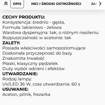
OPIS
INCI I ŚRODKI OSTROŻNOŚCI
JAK UŻ
CECHY PRODUKTU:
Konsystencja: średnio - gęsta,
Formuła: lakierowo - żelowa
Warstwa dyspersyjna: tak, o różnym nasileniu
Rozpuszczalność w acetonie: tak
ZALETY:
Posiada właściwości samopoziomujące
Doskonała przyczepność do bazy
Znakomita trwałość
Płaski, klasyczny pędzelek
Duży wybór odcieni i efektów
UTWARDZANIE:
Rodzaj lampy:
UV/LED 36 W, czas utwardzania: 60 s
USUWANIE:
Aceton, pilnik, frezarka