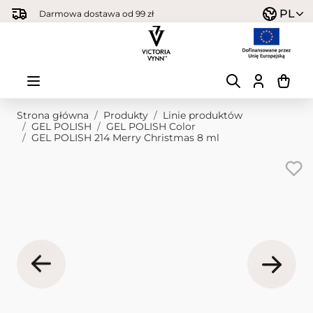
Przejdź do treści
PL
Darmowa dostawa od 99 zł
Strona główna
/
Produkty
/
Linie produktów
/
GEL POLISH
/
GEL POLISH Color
/
GEL POLISH 214 Merry Christmas 8 ml
Obraz główny
Kliknij, aby wyświetlić obraz na pełnym ekranie