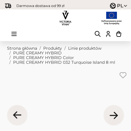
Przejdź do treści
PL
Darmowa dostawa od 99 zł
Strona główna
/
Produkty
/
Linie produktów
/
PURE CREAMY HYBRID
/
PURE CREAMY HYBRID Color
/
PURE CREAMY HYBRID 032 Turquoise Island 8 ml
Obraz główny
Kliknij, aby wyświetlić obraz na pełnym ekranie