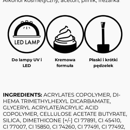
Alkohol kosmetyczny, aceton, pilnik, frezarka
Do lampy UV i
Kremowa
Płaski i krótki
LED
formuła
pędzelek
INGREDIENTS:
ACRYLATES COPOLYMER, DI-
HEMA TRIMETHYLHEXYL DICARBAMATE,
GLYCERYL ACRYLATE/ACRYLIC ACID
COPOLYMER, CELLULOSE ACETATE BUTYRATE,
SILICA, DIMETHICONE [+/-] CI 77891, CI 45410,
CI 77007, CI 15850, CI 74260, CI 77491, CI 77492,