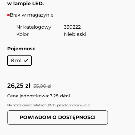
w lampie LED.
Brak w magazynie
Nr katalogowy
330222
Kolor
Niebieski
Pojemność
8 ml
26,25 zł
35,00 zł
Cena jednostkowa: 3,28 zł/ml
Najniższa cena z ostatnich 30 dni przed obniżką: 26,25 zł
POWIADOM O DOSTĘPNOŚCI