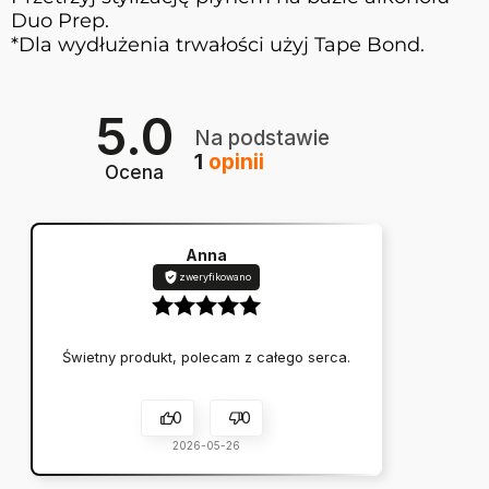
Duo Prep.
*Dla wydłużenia trwałości użyj Tape Bond.
5.0
Na podstawie
1
opinii
Ocena
Anna
zweryfikowano
Świetny produkt, polecam z całego serca.
0
0
2026-05-26