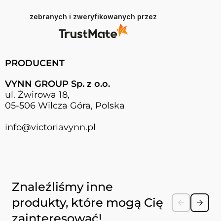
zebranych i zweryfikowanych przez
PRODUCENT
VYNN GROUP Sp. z o.o.
ul. Żwirowa 18,
05-506 Wilcza Góra, Polska
info@victoriavynn.pl
Naciśnij, aby pominąć karuzelę
Znaleźliśmy inne
produkty, które mogą Cię
zainteresować!