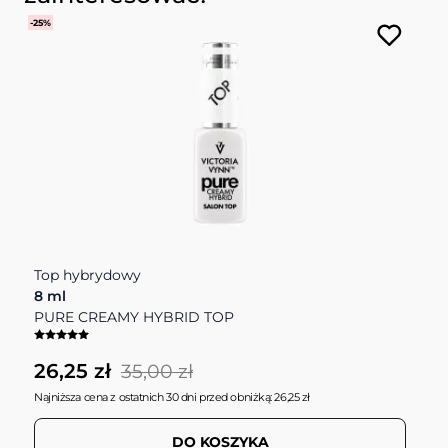
-25%
Top hybrydowy
O
8 ml
D
PURE CREAMY HYBRID TOP
P
26,25 zł
1
35,00 zł
Najniższa cena z ostatnich 30 dni przed obniżką: 26,25 zł
DO KOSZYKA