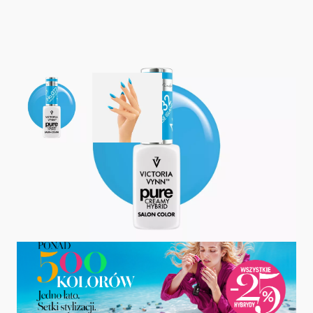
View larger image
View larger image