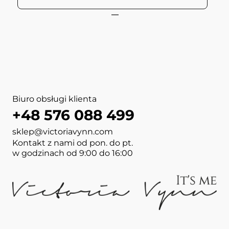
View more about PURE CRE
View more about PURE Duo 
View more about MEGA BASE
View more about BOOST BAS
View more about NAIL ART
View more about GEL POLI
View more about GEL POLI
View more about NAIL WIP
Biuro obsługi klienta
+48 576 088 499
sklep@victoriavynn.com
Kontakt z nami od pon. do pt.
w godzinach od 9:00 do 16:00