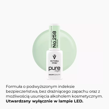
Lakier hybrydowy
258 Meadow 8 ml
PURE VEGAN CREAMY HYBRID
VICTORIA VYNN
Kremowy lakier hybrydowy w delikatnym
zielonym kolorze
o doskonałym kryciu i trwałości.
Formuła o podwyższonym indeksie
bezpieczeństwa, bez drażniącego zapachu oraz z
możliwością usunięcia alkoholem kosmetycznym.
Utwardzany wyłącznie w lampie LED.