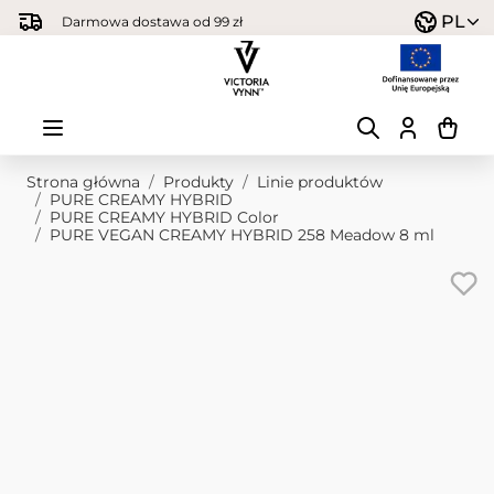
Przejdź do treści
PL
Darmowa dostawa od 99 zł
Strona główna
/
Produkty
/
Linie produktów
/
PURE CREAMY HYBRID
/
PURE CREAMY HYBRID Color
/
PURE VEGAN CREAMY HYBRID 258 Meadow 8 ml
Obraz główny
Kliknij, aby wyświetlić obraz na pełnym ekranie