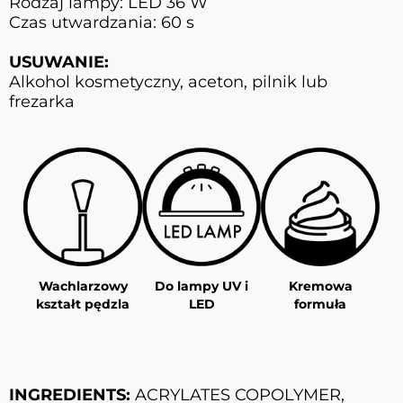
Rodzaj lampy: LED 36 W
Czas utwardzania: 60 s
USUWANIE:
Alkohol kosmetyczny, aceton, pilnik lub
frezarka
Wachlarzowy
Do lampy UV i
Kremowa
kształt pędzla
LED
formuła
INGREDIENTS:
ACRYLATES COPOLYMER,