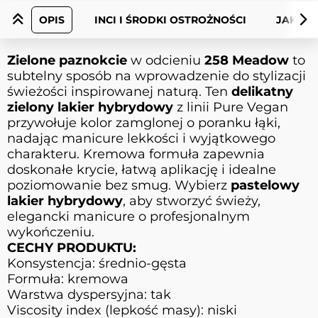
OPIS
INCI I ŚRODKI OSTROŻNOŚCI
JAK UŻ
Zielone paznokcie
w odcieniu
258 Meadow
to
subtelny sposób na wprowadzenie do stylizacji
świeżości inspirowanej naturą. Ten
delikatny
zielony lakier hybrydowy
z linii Pure Vegan
przywołuje kolor zamglonej o poranku łąki,
nadając manicure lekkości i wyjątkowego
charakteru. Kremowa formuła zapewnia
doskonałe krycie, łatwą aplikację i idealne
poziomowanie bez smug. Wybierz
pastelowy
lakier hybrydowy
, aby stworzyć świeży,
elegancki manicure o profesjonalnym
wykończeniu.
CECHY PRODUKTU:
Konsystencja: średnio-gęsta
Formuła: kremowa
Warstwa dyspersyjna: tak
Viscosity index (lepkość masy): niski