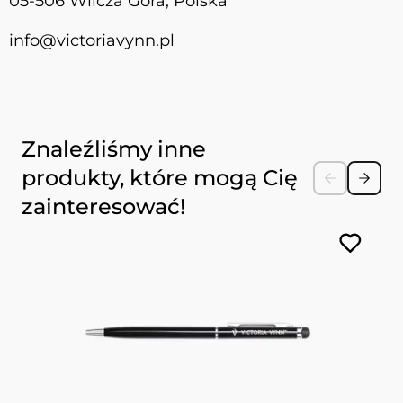
05-506 Wilcza Góra, Polska
info@victoriavynn.pl
Naciśnij, aby pominąć karuzelę
Znaleźliśmy inne
produkty, które mogą Cię
zainteresować!