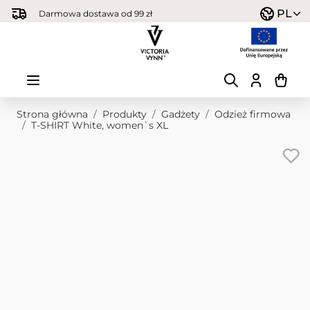
Przejdź do treści
PL
Darmowa dostawa od 99 zł
Strona główna
/
Produkty
/
Gadżety
/
Odzież firmowa
/
T-SHIRT White, women`s XL
Obraz główny
Kliknij, aby wyświetlić obraz na pełnym ekranie