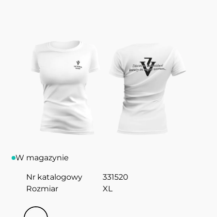
Koszulka
T-SHIRT White, women`s XL VICTORIA
VYNN
Koszulka damska o dopasowanym kroju, z
dekoltem w łódkę. Występuje w czterech
rozmiarach.
W magazynie
Nr katalogowy
331520
Rozmiar
XL