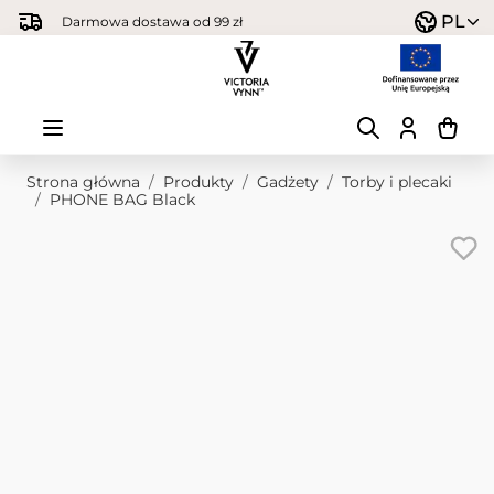
Przejdź do treści
PL
Darmowa dostawa od 99 zł
Strona główna
/
Produkty
/
Gadżety
/
Torby i plecaki
/
PHONE BAG Black
Obraz główny
Kliknij, aby wyświetlić obraz na pełnym ekranie