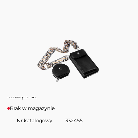
Torebka na telefon
Black
PHONE BAG VICTORIA VYNN
Funkcjonalna mini torebka na telefon i drobiazgi.
Idealna na każdą okazję jako stylowy dodatek dla
osób, które cenią sobie design i praktyczne
rozwiązania.
Brak w magazynie
Nr katalogowy
332455