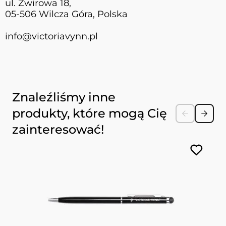
ul. Żwirowa 18,
05-506 Wilcza Góra, Polska
info@victoriavynn.pl
Naciśnij, aby pominąć karuzelę
Znaleźliśmy inne
produkty, które mogą Cię
zainteresować!