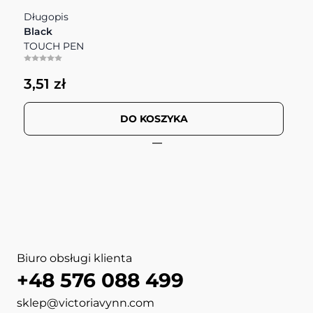
Długopis
N
Black
N
TOUCH PEN
7
3,51 zł
DO KOSZYKA
View more about TOUCH PE
View more about NOTEBOOK 
View more about COSMETIC
View more about PHONE BA
View more about COSMETI
View more about UNIVERSA
View more about HOODIE 
View more about CERAMIC
Biuro obsługi klienta
+48 576 088 499
sklep@victoriavynn.com