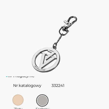
Brelok
Silver
KEYCHAIN VICTORIA VYNN
Metalowy brelok z logo Victoria Vynn. Uniwersalny
i praktyczny gadżet reklamowy.
W magazynie
Nr katalogowy
332241
Złoty
Srebrny