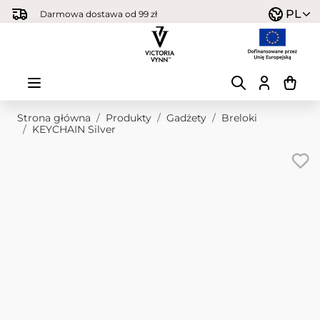
Przejdź do treści
PL
Darmowa dostawa od 99 zł
Strona główna
/
Produkty
/
Gadżety
/
Breloki
/
KEYCHAIN Silver
Obraz główny
Kliknij, aby wyświetlić obraz na pełnym ekranie