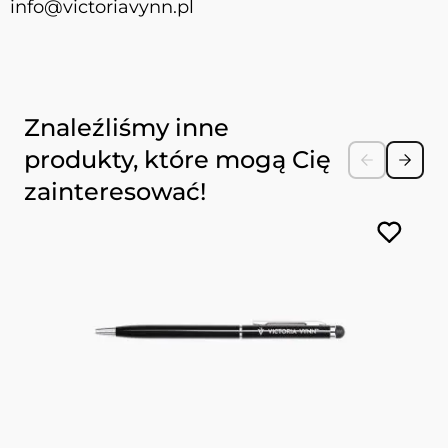
info@victoriavynn.pl
Naciśnij, aby pominąć karuzelę
Znaleźliśmy inne
produkty, które mogą Cię
zainteresować!