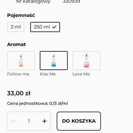
Nr katalogowy
330939
Pojemność
2 ml
250 ml
Aromat
Follow me
Kiss Me
Love Me
33,00 zł
Cena jednostkowa: 0,13 zł/ml
DO KOSZYKA
Ilość