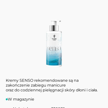
Krem do rąk i ciała
Kiss Me 250 ml
SENSO VICTORIA VYNN
Nawilżająco - odżywczy krem do pielęgnacji rąk
i ciała o perfumeryjnych,
szyprowo –
orientalnych
nutach zapachowych.
Kremy SENSO rekomendowane są na
zakończenie zabiegu manicure
oraz do codziennej pielęgnacji skóry dłoni i ciała.
W magazynie