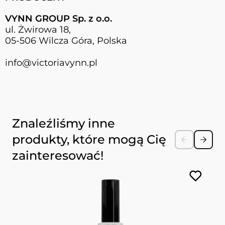
VYNN GROUP Sp. z o.o.
ul. Żwirowa 18,
05-506 Wilcza Góra, Polska
info@victoriavynn.pl
Naciśnij, aby pominąć karuzelę
Znaleźliśmy inne
produkty, które mogą Cię
zainteresować!