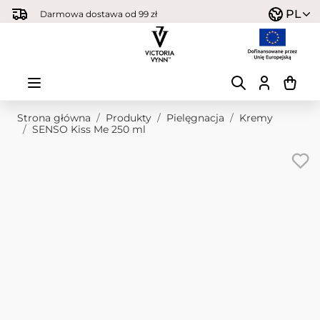
Przejdź do treści
PL
Darmowa dostawa od 99 zł
Strona główna
/
Produkty
/
Pielęgnacja
/
Kremy
/
SENSO Kiss Me 250 ml
Obraz główny
Kliknij, aby wyświetlić obraz na pełnym ekranie