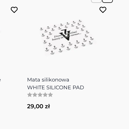
e
Mata silikonowa
Fart
WHITE SILICONE PAD
Grey
APR
29,00 zł
80,0