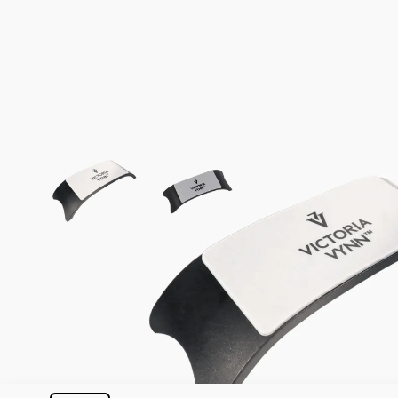
View larger image
View larger image