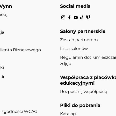
 Vynn
Social media
arkę
Salony partnerskie
ja
Zostań partnerem
Lista salonów
lienta Biznesowego
Regulamin dot. umieszcza
zdjęć
ki
ia
Współpraca z placówk
edukacyjnymi
Rozpocznij współpracę
Pliki do pobrania
ja zgodności WCAG
Katalog