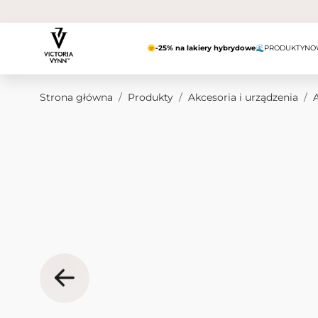
Przejdź do treści
🌞
-25% na lakiery hybrydowe
🌊
PRODUKTY
NO
Strona główna
/
Produkty
/
Akcesoria i urządzenia
/
Obraz główny
Kliknij, aby wyświetlić obraz na pełnym ekranie