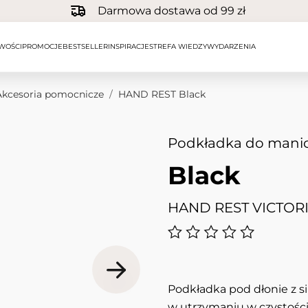
Darmowa dostawa od 99 zł
WOŚCI
PROMOCJE
BESTSELLER
INSPIRACJE
STREFA WIEDZY
WYDARZENIA
Akcesoria pomocnicze
/
HAND REST Black
Podkładka do mani
Black
HAND REST VICTOR
Podkładka pod dłonie z s
w utrzymaniu w czystości