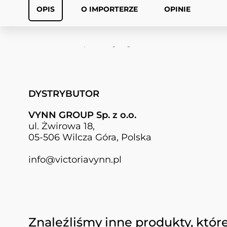
OPIS
O IMPORTERZE
OPINIE
Practical packaging with a brush
DYSTRYBUTOR
VYNN GROUP Sp. z o.o.
ul. Żwirowa 18,
05-506 Wilcza Góra, Polska
info@victoriavynn.pl
Naciśnij, aby pominąć karuzelę
Znaleźliśmy inne produkty, któr