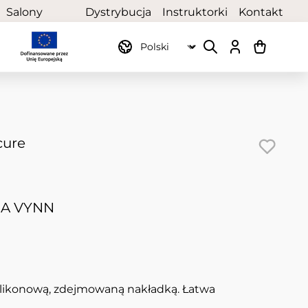
Salony
Dystrybucja
Instruktorki
Kontakt
partnerskie
cure
IA VYNN
ilikonową, zdejmowaną nakładką. Łatwa
.