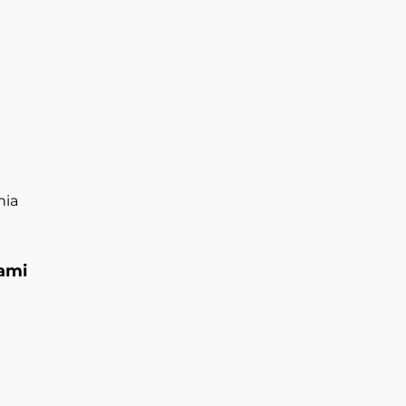
nia
ami