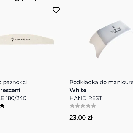
o paznokci
Podkładka do manicur
rescent
White
LE 180/240
HAND REST
23,00 zł