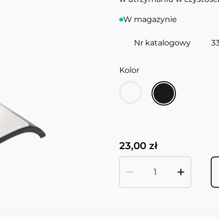
W magazynie
Nr katalogowy
3
Kolor
23,00 zł
Ilość