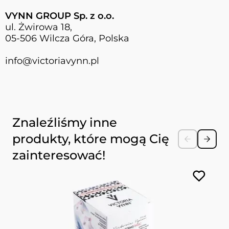
VYNN GROUP Sp. z o.o.
ul. Żwirowa 18,
05-506 Wilcza Góra, Polska
info@victoriavynn.pl
Naciśnij, aby pominąć karuzelę
Znaleźliśmy inne
produkty, które mogą Cię
zainteresować!