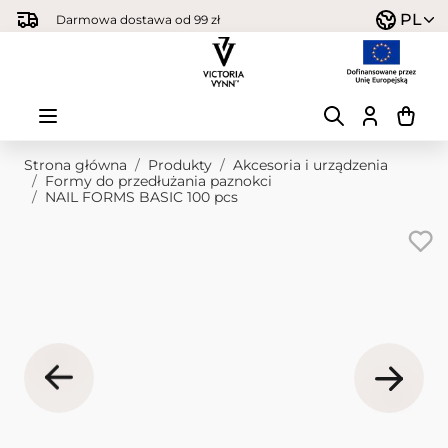
Przejdź do treści
PL
Darmowa dostawa od 99 zł
Strona główna
/
Produkty
/
Akcesoria i urządzenia
/
Formy do przedłużania paznokci
/
NAIL FORMS BASIC 100 pcs
Obraz główny
Kliknij, aby wyświetlić obraz na pełnym ekranie