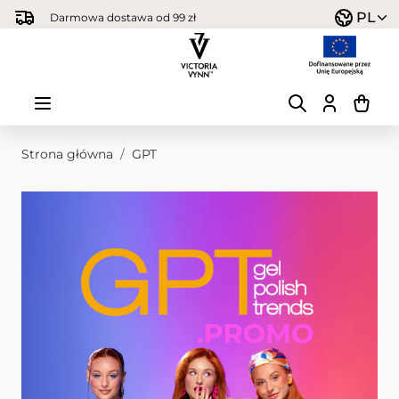
Przejdź do treści
PL
Darmowa dostawa od 99 zł
Strona główna
/
GPT