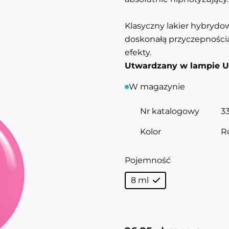
Klasyczny lakier hybrydow
doskonałą przyczepności
efekty.
Utwardzany w lampie U
W magazynie
Nr katalogowy
3
Kolor
R
Pojemność
8 ml