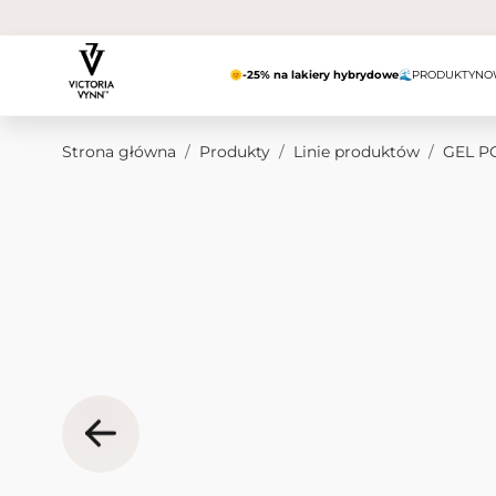
Przejdź do treści
🌞
-25% na lakiery hybrydowe
🌊
PRODUKTY
NO
Strona główna
/
Produkty
/
Linie produktów
/
GEL P
Obraz główny
Kliknij, aby wyświetlić obraz na pełnym ekranie