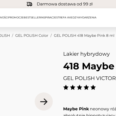
Darmowa dostawa od 99 zł
WOŚCI
PROMOCJE
BESTSELLER
INSPIRACJE
STREFA WIEDZY
WYDARZENIA
OLISH
/
GEL POLISH Color
/
GEL POLISH 418 Maybe Pink 8 ml
Lakier hybrydowy
418 Maybe 
GEL POLISH VICTOR
Maybe Pink
neonowy róż 
absolutnie hipnotyzujący.