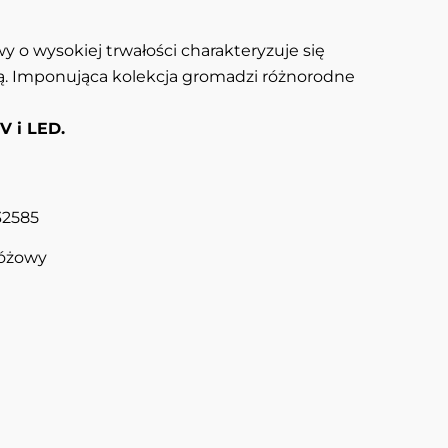
y o wysokiej trwałości charakteryzuje się
ą. Imponująca kolekcja gromadzi różnorodne
V i LED.
32585
óżowy