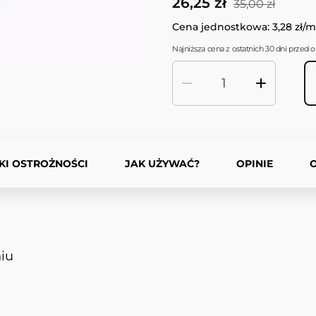
26,25 zł
35,00 zł
Cena jednostkowa: 3,28 zł/m
Najniższa cena z ostatnich 30 dni przed ob
Ilość
DKI OSTROŻNOŚCI
JAK UŻYWAĆ?
OPINIE
niu