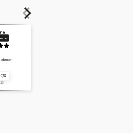
yna
owano
polecam
0
-23