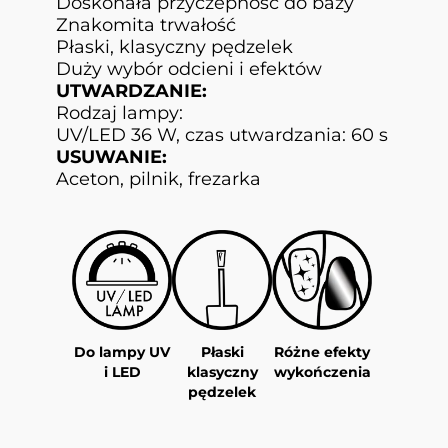
Doskonała przyczepność do bazy
Znakomita trwałość
Płaski, klasyczny pędzelek
Duży wybór odcieni i efektów
UTWARDZANIE:
Rodzaj lampy:
UV/LED 36 W, czas utwardzania: 60 s
USUWANIE:
Aceton, pilnik, frezarka
Do lampy UV
Płaski
Różne efekty
i LED
klasyczny
wykończenia
pędzelek