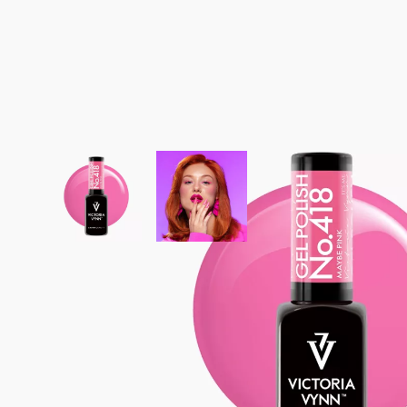
View larger image
View larger image