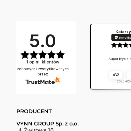
Katarz
5.0
zweryfik
Super krycie 
1
opinii klientów
zebranych i zweryfikowanych
przez
0
2026-02
PRODUCENT
VYNN GROUP Sp. z o.o.
ul. Żwirowa 18,