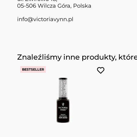
05-506 Wilcza Góra, Polska
info@victoriavynn.pl
Naciśnij, aby pominąć karuzelę
Znaleźliśmy inne produkty, któr
BESTSELLER