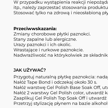
W przypadku wystąpienia reakcji niepożądan
itp., należy zaprzestać stosowania produktu
Stosować tylko na zdrową i nieosłabioną pł
Przeciwwskazania:
Zmiany chorobowe płytki paznokci.
Stany zapalne lub alergiczne.
Urazy paznokci i ich okolic.
Wrastające i rurkowe paznokcie.
Nadwrażliwość na którykolwiek ze składni
JAK UŻYWAĆ?
Przygotuj naturalną płytkę paznokcia: nadaj 
Nałóż Tape Bond i odczekaj około 30 s.
Nałóż warstwę Gel Polish Base Soak Off, ut
Nałóż 2 warstwy Gel Polish color, utwardź k
Zaaplikuj Gel Polish Top Soak Off i utwardź 
Przetrzyj stylizację płynem na bazie alkoho