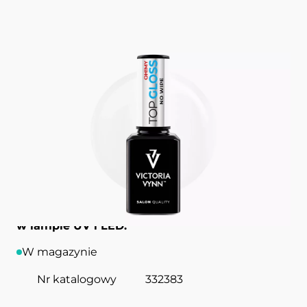
Top hybrydowy
Oh! My Gloss No Wipe 15 ml
GEL POLISH TOP VICTORIA VYNN
Top do stylizacji światłoutwardzalnych, bez
warstwy dyspersyjnej. Zapewnia perfekcyjne
wykończenie nawet do 4 tygodni.
Utwardzany
w lampie UV i LED.
W magazynie
Nr katalogowy
332383