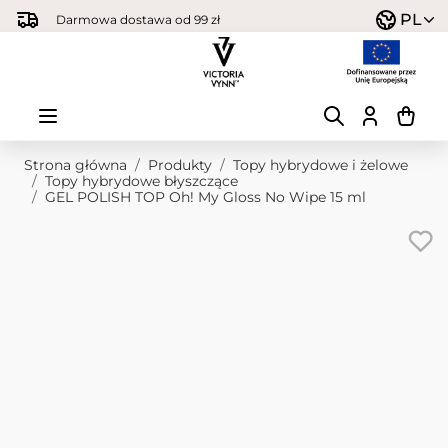
Przejdź do treści
PL
Darmowa dostawa od 99 zł
Strona główna
/
Produkty
/
Topy hybrydowe i żelowe
/
Topy hybrydowe błyszczące
/
GEL POLISH TOP Oh! My Gloss No Wipe 15 ml
Obraz główny
Kliknij, aby wyświetlić obraz na pełnym ekranie