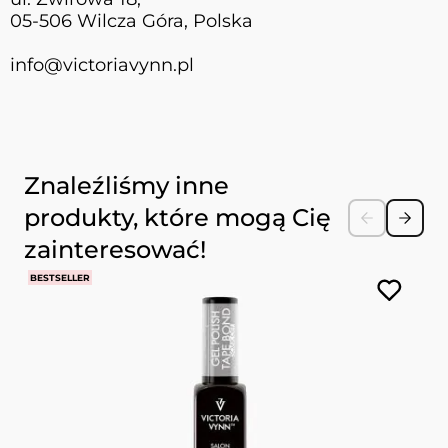
05-506 Wilcza Góra, Polska
info@victoriavynn.pl
Naciśnij, aby pominąć karuzelę
Znaleźliśmy inne
produkty, które mogą Cię
zainteresować!
BESTSELLER