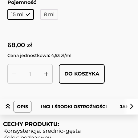
Pojemność
15 ml
8 ml
68,00 zł
Cena jednostkowa: 4,53 zł/ml
DO KOSZYKA
Ilość
OPIS
INCI I ŚRODKI OSTROŻNOŚCI
JAK UŻ
CECHY PRODUKTU:
Konsystencja: średnio-gęsta
Kolor: bezbarwny