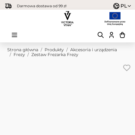
Przejdź do treści
PL
Darmowa dostawa od 99 zł
Strona główna
/
Produkty
/
Akcesoria i urządzenia
/
Frezy
/
Zestaw Frezarka Frezy
Obraz główny
Kliknij, aby wyświetlić obraz na pełnym ekranie