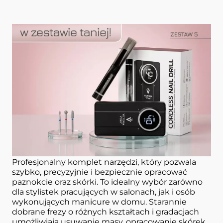
Zestaw do manicure
Frezarka bezprzewodowa, frez
do usuwania masy, frezy do
skórek
Zestaw do frezowania VICTORIA VYNN
Profesjonalny komplet narzędzi, który pozwala
szybko, precyzyjnie i bezpiecznie opracować
paznokcie oraz skórki. To idealny wybór zarówno
dla stylistek pracujących w salonach, jak i osób
wykonujących manicure w domu. Starannie
dobrane frezy o różnych kształtach i gradacjach
umożliwiają usuwanie masy, opracowanie skórek,