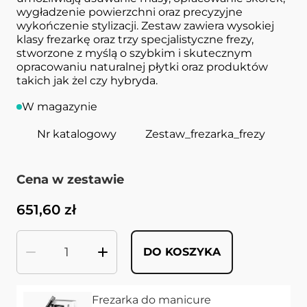
wygładzenie powierzchni oraz precyzyjne
wykończenie stylizacji. Zestaw zawiera wysokiej
klasy frezarkę oraz trzy specjalistyczne frezy,
stworzone z myślą o szybkim i skutecznym
opracowaniu naturalnej płytki oraz produktów
takich jak żel czy hybryda.
W magazynie
Nr katalogowy
Zestaw_frezarka_frezy
Cena zależy od wybranych opcji
Cena w zestawie
Ostateczna cena produktu
651,60 zł
DO KOSZYKA
Ilość
Frezarka do manicure