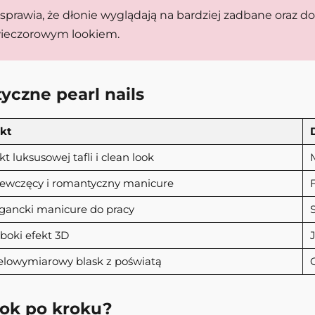
sprawia, że dłonie wyglądają na bardziej zadbane oraz d
j wieczorowym lookiem.
yczne pearl nails
ekt
kt luksusowej tafli i clean look
ewczęcy i romantyczny manicure
gancki manicure do pracy
S
boki efekt 3D
lowymiarowy blask z poświatą
rok po kroku?