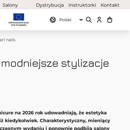
Salony
Dystrybucja
Instruktorki
Kontakt
partnerskie
rl nails
jmodniejsze stylizacje
icure na 2026 rok udowadniają, że estetyka
niż kiedykolwiek. Charakterystyczny, mieniący
woczesnym wydaniu i ponownie podbija salony