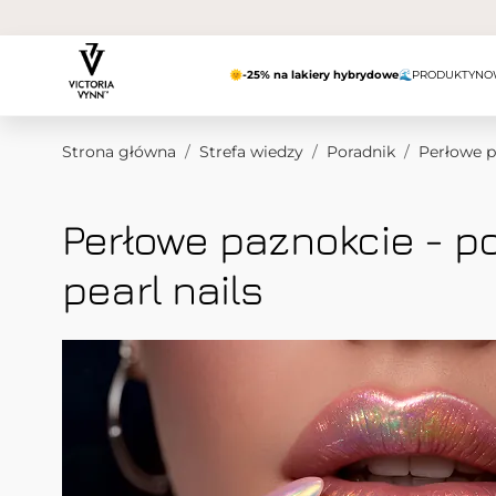
Przejdź do treści
🌞
-25% na lakiery hybrydowe
🌊
PRODUKTY
NO
Strona główna
/
Strefa wiedzy
/
Poradnik
/
Perłowe p
Perłowe paznokcie - po
pearl nails