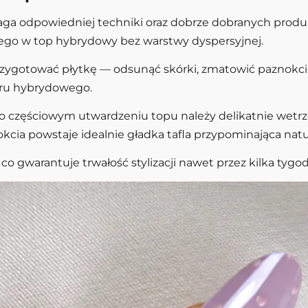
ga odpowiedniej techniki oraz dobrze dobranych produkt
ego w top hybrydowy bez warstwy dyspersyjnej.
przygotować płytkę — odsunąć skórki, zmatowić paznokci
ieru hybrydowego.
o częściowym utwardzeniu topu należy delikatnie wetrz
cia powstaje idealnie gładka tafla przypominająca natur
o gwarantuje trwałość stylizacji nawet przez kilka tygod