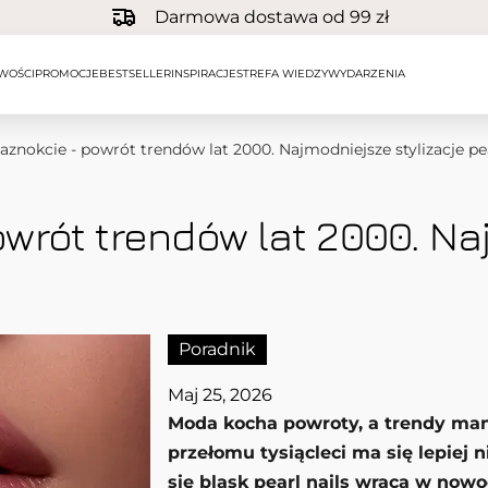
Darmowa dostawa od 99 zł
WOŚCI
PROMOCJE
BESTSELLER
INSPIRACJE
STREFA WIEDZY
WYDARZENIA
aznokcie - powrót trendów lat 2000. Najmodniejsze stylizacje pea
wrót trendów lat 2000. Na
Poradnik
Maj 25, 2026
Moda kocha powroty, a trendy man
przełomu tysiącleci ma się lepiej 
się blask pearl nails wraca w no