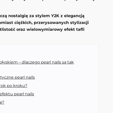
zą nostalgię za stylem Y2K z elegancją
 Zamiast ciężkich, przerysowanych stylizacji
listość oraz wielowymiarowy efekt tafli
yskiem – dlaczego pearl nails są tak
tyczne pearl nails
rok po kroku?
fektu pearl nails
e?