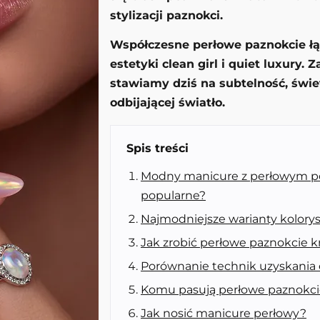
stylizacji paznokci.
Współczesne perłowe paznokcie łąc
estetyki clean girl i quiet luxury.
stawiamy dziś na subtelność, świet
odbijającej światło.
Spis treści
Modny manicure z perłowym poł
popularne?
Najmodniejsze warianty kolorys
Jak zrobić perłowe paznokcie k
Porównanie technik uzyskania e
Komu pasują perłowe paznokci
Jak nosić manicure perłowy?