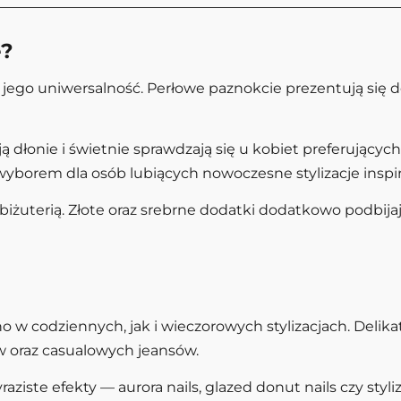
e?
t jego uniwersalność. Perłowe paznokcie prezentują się do
 dłonie i świetnie sprawdzają się u kobiet preferujących 
borem dla osób lubiących nowoczesne stylizacje inspi
żuterią. Złote oraz srebrne dodatki dodatkowo podbijają 
 w codziennych, jak i wieczorowych stylizacjach. Delika
w oraz casualowych jeansów.
ziste efekty — aurora nails, glazed donut nails czy styli