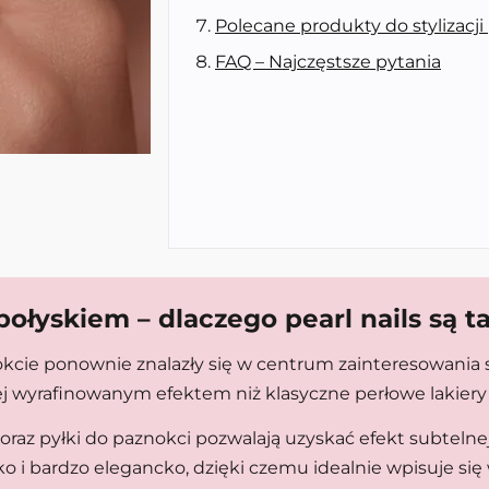
Polecane produkty do stylizacji 
FAQ – Najczęstsze pytania
łyskiem – dlaczego pearl nails są t
kcie ponownie znalazły się w centrum zainteresowania s
ej wyrafinowanym efektem niż klasyczne perłowe lakiery 
az pyłki do paznokci pozwalają uzyskać efekt subtelnej t
o i bardzo elegancko, dzięki czemu idealnie wpisuje się w