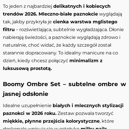
To jeden z najbardziej
delikatnych i kobiecych
trendów 2026. Mleczno-białe paznokcie
wyglądają
tak, jakby przykryła je
cienka warstwa mglistego
filtru
– rozświetlająca, subtelnie wygładzająca. Dłonie
nabierają świeżości, a paznokcie wyglądają zdrowo i
naturalnie, choć widać, że każdy szczegół został
starannie dopracowany. To idealny manicure na co
dzień, kiedy chcesz połączyć
minimalizm z
luksusową prostotą.
Boomy Ombre Set – subtelne ombre w
jasnej odsłonie
Idealne uzupełnienie
białych i mlecznych stylizacji
paznokci w 2026 roku.
Zestaw pozwala tworzyć
miękkie, płynne przejścia kolorystyczne
, które
doskonale wpisują się w estetykę
milky nails,