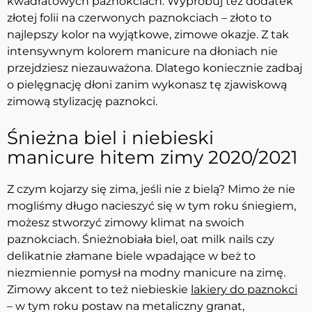
kwadratowych paznokciach. Wypróbuj też dodatek
złotej folii na czerwonych paznokciach – złoto to
najlepszy kolor na wyjątkowe, zimowe okazje. Z tak
intensywnym kolorem manicure na dłoniach nie
przejdziesz niezauważona. Dlatego koniecznie zadbaj
o pielęgnację dłoni zanim wykonasz tę zjawiskową
zimową stylizację paznokci.
Śnieżna biel i niebieski
manicure hitem zimy 2020/2021
Z czym kojarzy się zima, jeśli nie z bielą? Mimo że nie
mogliśmy długo nacieszyć się w tym roku śniegiem,
możesz stworzyć zimowy klimat na swoich
paznokciach. Śnieżnobiała biel, oat milk nails czy
delikatnie złamane biele wpadające w beż to
niezmiennie pomysł na modny manicure na zimę.
Zimowy akcent to też niebieskie
lakiery do paznokci
– w tym roku postaw na metaliczny granat,