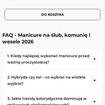
DO KOSZYKA
FAQ - Manicure na ślub, komunię i
wesele 2026
1. Kiedy najlepiej wykonać manicure przed
ważną uroczystością?
Idealnym terminem jest wizyta na 1–3 dni przed
2. Hybryda czy żel – co wybrać na wielkie
wydarzeniem. Gwarantuje to świeżość skórek i
wyjście?
maksymalny blask lakieru bez widocznego
odrostu. W przypadku ślubu warto wykonać
Wybór zależy od preferencji. Zarówno system
manicure próbny około 2 miesiące wcześniej, by
3. Jakie trendy kolorystyczne dominują w
Pure Vegan Next Gen creamy hybrid, jak i Gel
dopasować kolor i długość stylizacji do sukni
stylizacjach okolicznościowych?