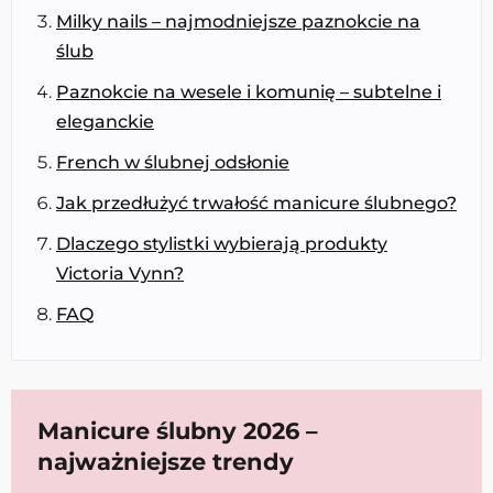
Milky nails – najmodniejsze paznokcie na
ślub
Paznokcie na wesele i komunię – subtelne i
eleganckie
French w ślubnej odsłonie
Jak przedłużyć trwałość manicure ślubnego?
Dlaczego stylistki wybierają produkty
Victoria Vynn?
FAQ
Manicure ślubny 2026 –
najważniejsze trendy