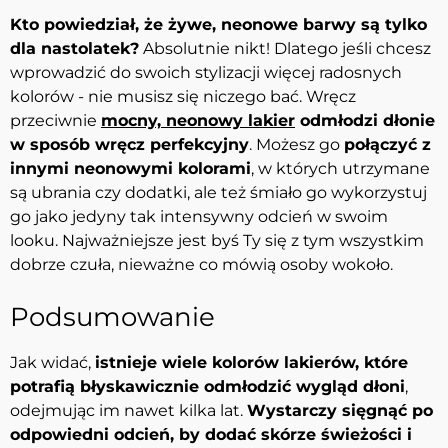
Kto powiedział, że żywe, neonowe barwy są tylko
dla nastolatek?
Absolutnie nikt! Dlatego jeśli chcesz
wprowadzić do swoich stylizacji więcej radosnych
kolorów - nie musisz się niczego bać. Wręcz
przeciwnie
mocny, neonowy lakier
odmłodzi dłonie
w sposób wręcz perfekcyjny
. Możesz go
połączyć z
innymi neonowymi kolorami
, w których utrzymane
są ubrania czy dodatki, ale też śmiało go wykorzystuj
go jako jedyny tak intensywny odcień w swoim
looku. Najważniejsze jest byś Ty się z tym wszystkim
dobrze czuła, nieważne co mówią osoby wokoło.
Podsumowanie
Jak widać,
istnieje wiele kolorów lakierów, które
potrafią błyskawicznie odmłodzić wygląd dłoni
,
odejmując im nawet kilka lat.
Wystarczy sięgnąć po
odpowiedni odcień, by dodać skórze świeżości i