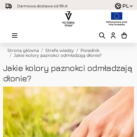
Przejdź do treści
PL
Darmowa dostawa od 99 zł
Strona główna
/
Strefa wiedzy
/
Poradnik
/
Jakie kolory paznokci odmładzają dłonie?
Jakie kolory paznokci odmładzają
dłonie?