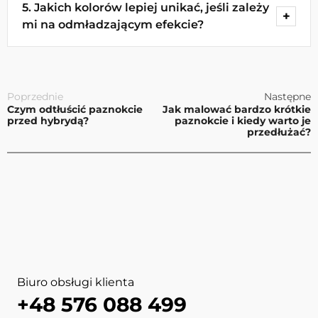
Tak, jak najbardziej. Dobrze dobrany neon może
5. Jakich kolorów lepiej unikać, jeśli zależy
dodać świeżości, energii i przełamać zbyt
mi na odmładzającym efekcie?
zachowawczą stylizację.
Warto uważać na bardzo ciemne, ciężkie i
przygaszone odcienie. Nie oznacza to, że są
Poprzednie
Następne
zakazane, ale wymagają lepszego dopasowania.
Czym odtłuścić paznokcie
Jak malować bardzo krótkie
przed hybrydą?
paznokcie i kiedy warto je
przedłużać?
Biuro obsługi klienta
+48 576 088 499