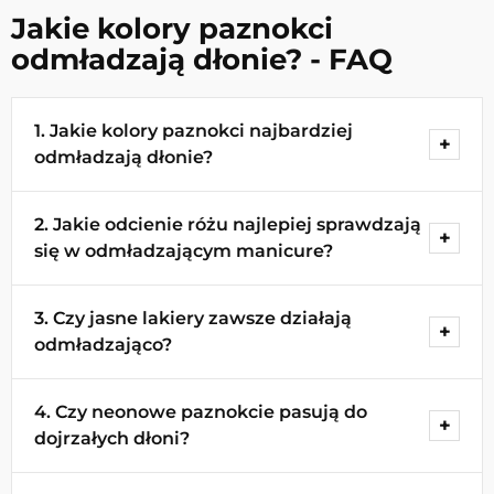
Jakie kolory paznokci
odmładzają dłonie? - FAQ
1. Jakie kolory paznokci najbardziej
odmładzają dłonie?
Najczęściej polecane są czerwienie, róże, jasne
2. Jakie odcienie różu najlepiej sprawdzają
beże i ciepłe odcienie brzoskwiniowe. Takie
się w odmładzającym manicure?
kolory dodają dłoniom świeżości i lekkości.
Dobrym wyborem są pastele, łososiowe róże,
3. Czy jasne lakiery zawsze działają
fuksja i bardziej wyraziste odcienie. Róż dodaje
odmładzająco?
dłoniom delikatności, ale potrafi też dodać
energii całej stylizacji.
Bardzo często tak, zwłaszcza gdy są zbliżone do
4. Czy neonowe paznokcie pasują do
naturalnego koloru skóry. Trzeba jednak dobrze
dojrzałych dłoni?
dobrać tonację, bo zbyt chłodny lub zbyt blady
kolor może dać odwrotny efekt.