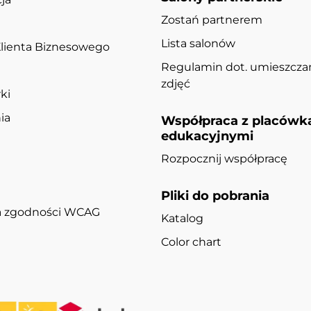
Zostań partnerem
Lista salonów
lienta Biznesowego
Regulamin dot. umieszcza
zdjęć
ki
ia
Współpraca z placówk
edukacyjnymi
Rozpocznij współpracę
Pliki do pobrania
ja zgodności WCAG
Katalog
Color chart