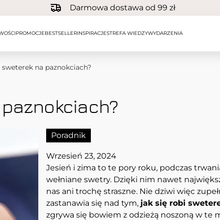
Darmowa dostawa od 99 zł
WOŚCI
PROMOCJE
BESTSELLER
INSPIRACJE
STREFA WIEDZY
WYDARZENIA
ć sweterek na paznokciach?
a paznokciach?
Poradnik
Wrzesień 23, 2024
Jesień i zima to te pory roku, podczas trwan
wełniane swetry. Dzięki nim nawet najwięks
nas ani trochę straszne. Nie dziwi więc zupeł
zastanawia się nad tym,
jak się robi swete
zgrywa się bowiem z odzieżą noszoną w te m