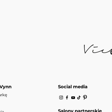
 Vynn
Social media
arkę
Salony partnerskie
ja