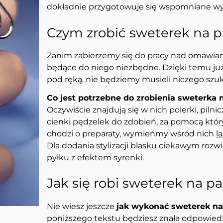
dokładnie przygotowuje się wspomniane wy
Czym zrobić sweterek na 
Zanim zabierzemy się do pracy nad omawia
będące do niego niezbędne. Dzięki temu już
pod ręką, nie będziemy musieli niczego szuk
Co jest potrzebne do zrobienia sweterka 
Oczywiście znajdują się w nich polerki, pilni
cienki pędzelek do zdobień, za pomocą któ
chodzi o preparaty, wymieńmy wśród nich
l
Dla dodania stylizacji blasku ciekawym roz
pyłku z efektem syrenki.
Jak się robi sweterek na p
Nie wiesz jeszcze
jak wykonać sweterek na
poniższego tekstu będziesz znała odpowiedź