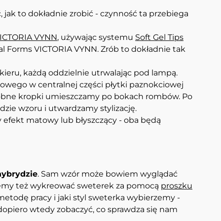
 jak to dokładnie zrobić - czynność ta przebiega
 VICTORIA VYNN
, używając systemu
Soft Gel Tips
al Forms VICTORIA VYNN. Zrób to dokładnie tak
ieru, każdą oddzielnie utrwalając pod lampą.
owego w centralnej części płytki paznokciowej
dobne kropki umieszczamy po bokach rombów. Po
ie wzoru i utwardzamy stylizację.
efekt matowy lub błyszczący - oba będą
hybrydzie
. Sam wzór może bowiem wyglądać
możemy też wykreować sweterek za pomocą
proszku
etodę pracy i jaki styl sweterka wybierzemy -
i dopiero wtedy zobaczyć, co sprawdza się nam