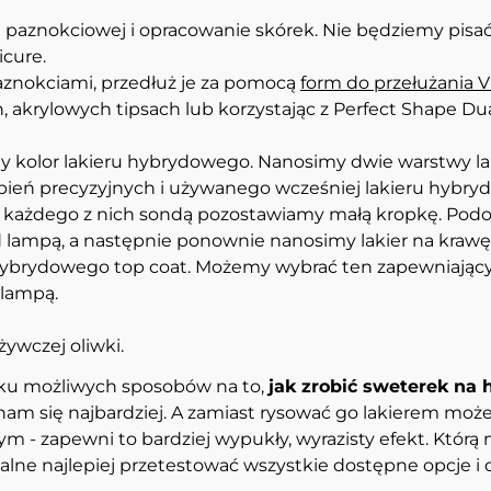
i paznokciowej i opracowanie skórek. Nie będziemy pisać,
icure.
paznokciami, przedłuż je za pomocą
form do przełużania
 akrylowych tipsach lub korzystając z Perfect Shape Du
y kolor lakieru hybrydowego. Nanosimy dwie warstwy lak
ień precyzyjnych i używanego wcześniej lakieru hybryd
ku każdego z nich sondą pozostawiamy małą kropkę. Po
ampą, a następnie ponownie nanosimy lakier na krawędz
ybrydowego top coat. Możemy wybrać ten zapewniający 
d lampą.
żywczej oliwki.
ilku możliwych sposobów na to,
jak zrobić sweterek na 
ba nam się najbardziej. A zamiast rysować go lakierem 
 zapewni to bardziej wypukły, wyrazisty efekt. Którą m
idealne najlepiej przetestować wszystkie dostępne opcje 