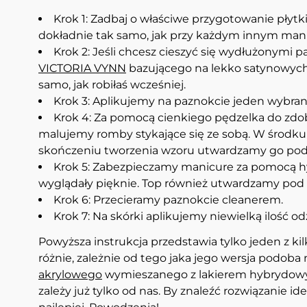
Krok 1: Zadbaj o właściwe przygotowanie płytk
dokładnie tak samo, jak przy każdym innym man
Krok 2: Jeśli chcesz cieszyć się wydłużonymi 
VICTORIA VYNN
bazującego na lekko satynowych,
samo, jak robiłaś wcześniej.
Krok 3: Aplikujemy na paznokcie jeden wybran
Krok 4: Za pomocą cienkiego pędzelka do zdob
malujemy romby stykające się ze sobą. W środ
skończeniu tworzenia wzoru utwardzamy go pod l
Krok 5: Zabezpieczamy manicure za pomocą h
wyglądały pięknie. Top również utwardzamy po
Krok 6: Przecieramy paznokcie cleanerem.
Krok 7: Na skórki aplikujemy niewielką ilość od
Powyższa instrukcja przedstawia tylko jeden z k
różnie, zależnie od tego jaka jego wersja podo
akrylowego
wymieszanego z lakierem hybrydowym -
zależy już tylko od nas. By znaleźć rozwiązanie 