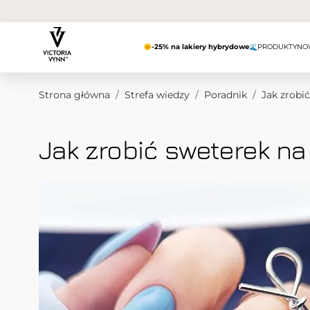
Przejdź do treści
🌞
-25% na lakiery hybrydowe
🌊
PRODUKTY
NO
Strona główna
/
Strefa wiedzy
/
Poradnik
/
Jak zrobi
Jak zrobić sweterek n