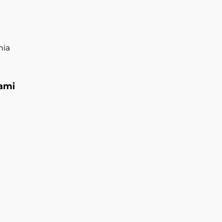
nia
ami