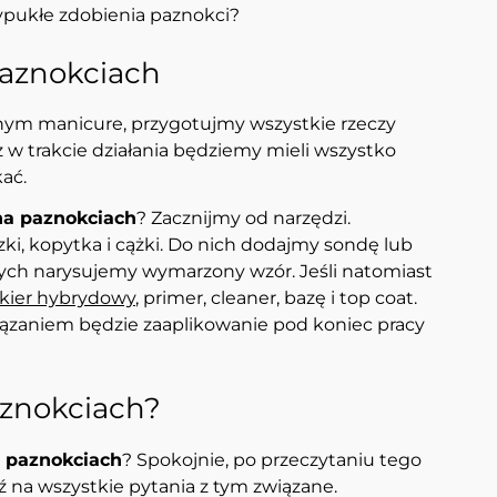
pukłe zdobienia paznokci?
paznokciach
nym manicure, przygotujmy wszystkie rzeczy
 w trakcie działania będziemy mieli wszystko
ać.
na paznokciach
? Zacznijmy od narzędzi.
czki, kopytka i cążki. Do nich dodajmy sondę lub
rych narysujemy wymarzony wzór. Jeśli natomiast
akier hybrydowy
, primer, cleaner, bazę i top coat.
wiązaniem będzie zaaplikowanie pod koniec pracy
aznokciach?
 paznokciach
? Spokojnie, po przeczytaniu tego
 na wszystkie pytania z tym związane.