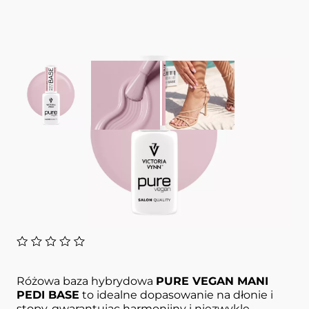
View larger image
View larger image
View larger image
Baza hybrydowa
Pink 8 ml
PURE VEGAN MANI PEDI BASE
VICTORIA VYNN
Różowa baza hybrydowa
PURE VEGAN MANI
PEDI BASE
to idealne dopasowanie na dłonie i
stopy, gwarantując harmonijny i niezwykle