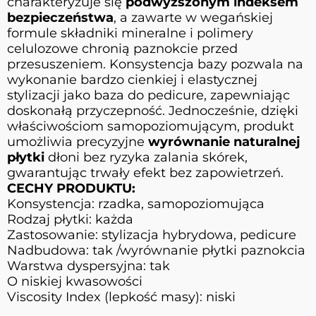
charakteryzuje się
podwyższonym indeksem
bezpieczeństwa
, a zawarte w wegańskiej
formule składniki mineralne i polimery
celulozowe chronią paznokcie przed
przesuszeniem. Konsystencja bazy pozwala na
wykonanie bardzo cienkiej i elastycznej
stylizacji jako baza do pedicure, zapewniając
doskonałą przyczepność. Jednocześnie, dzięki
właściwościom samopoziomującym, produkt
umożliwia precyzyjne
wyrównanie naturalnej
płytki
dłoni bez ryzyka zalania skórek,
gwarantując trwały efekt bez zapowietrzeń.
CECHY PRODUKTU:
Konsystencja: rzadka, samopoziomująca
Rodzaj płytki: każda
Zastosowanie: stylizacja hybrydowa, pedicure
Nadbudowa: tak /wyrównanie płytki paznokcia
Warstwa dyspersyjna: tak
O niskiej kwasowości
Viscosity Index (lepkość masy): niski