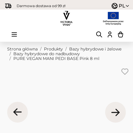
Przejdź do treści
PL
Darmowa dostawa od 99 zł
Strona główna
/
Produkty
/
Bazy hybrydowe i żelowe
/
Bazy hybrydowe do nadbudowy
/
PURE VEGAN MANI PEDI BASE Pink 8 ml
Obraz główny
Kliknij, aby wyświetlić obraz na pełnym ekranie