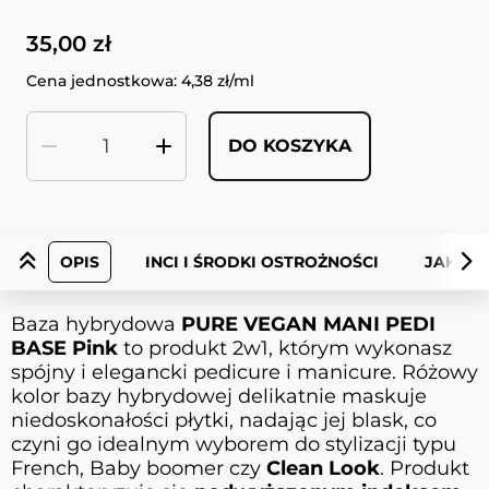
35,00 zł
Cena jednostkowa: 4,38 zł/ml
DO KOSZYKA
Ilość
OPIS
INCI I ŚRODKI OSTROŻNOŚCI
JAK UŻ
Baza hybrydowa
PURE VEGAN MANI PEDI
BASE Pink
to produkt 2w1, którym wykonasz
spójny i elegancki pedicure i manicure. Różowy
kolor bazy hybrydowej delikatnie maskuje
niedoskonałości płytki, nadając jej blask, co
czyni go idealnym wyborem do stylizacji typu
French, Baby boomer czy
Clean Look
. Produkt