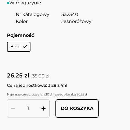
W magazynie
Nr katalogowy
332340
Kolor
Jasnoróżowy
Pojemność
8 ml
26,25 zł
35,00 zł
Cena jednostkowa: 3,28 zł/ml
Najniższa cena z ostatnich 30 dni przed obniżką: 26,25 zł
DO KOSZYKA
Ilość