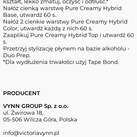
kształt, lekko zmatuj, oczyść i odtłuść.*
Nałóż cienką warstwę Pure Creamy Hybrid
Base, utwardź 60 s.
Nałóż 2 cienkie warstwy Pure Creamy Hybrid
Color, utwardź każdą z nich 60 s.
Zaaplikuj Pure Creamy Hybrid Top i utwardź 60
s.
Przetrzyj stylizację płynem na bazie alkoholu -
Duo Prep.
*Dla wydłużenia trwałości użyj Tape Bond.
PRODUCENT
VYNN GROUP Sp. z o.o.
ul. Żwirowa 18,
05-506 Wilcza Góra, Polska
info@victoriavynn.pl