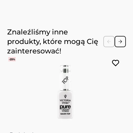
Naciśnij, aby pominąć karuzelę
Znaleźliśmy inne
produkty, które mogą Cię
zainteresować!
-25%