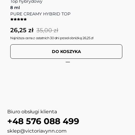
Top hybrydowy
O
8 ml
D
PURE CREAMY HYBRID TOP
P
26,25 zł
1
35,00 zł
Najniższa cena z ostatnich 30 dni przed obniżką: 26,25 zł
DO KOSZYKA
View more about PURE CRE
View more about PURE Duo 
View more about MEGA BASE
View more about BOOST BAS
View more about MEGA BASE
View more about NAIL AR
View more about BOTTLE G
View more about USB LE
Biuro obsługi klienta
+48 576 088 499
sklep@victoriavynn.com