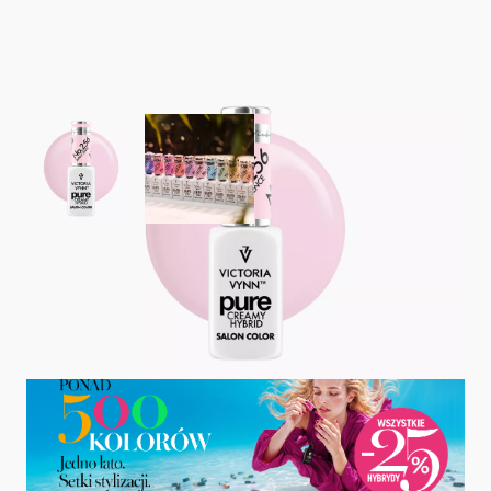
View larger image
View larger image