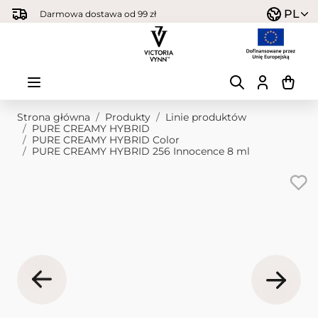
Przejdź do treści
PL
Darmowa dostawa od 99 zł
Strona główna
/
Produkty
/
Linie produktów
/
PURE CREAMY HYBRID
/
PURE CREAMY HYBRID Color
/
PURE CREAMY HYBRID 256 Innocence 8 ml
Obraz główny
Kliknij, aby wyświetlić obraz na pełnym ekranie