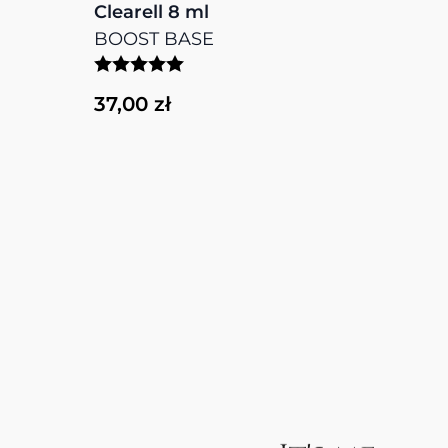
Clearell 8 ml
nad
BOOST BASE
Nude
MEG
37,00 zł
41,0
EAMY HYBRID TOP 8 ml
SE Nude 8 ml