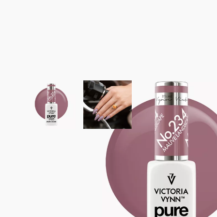
View larger image
View larger image