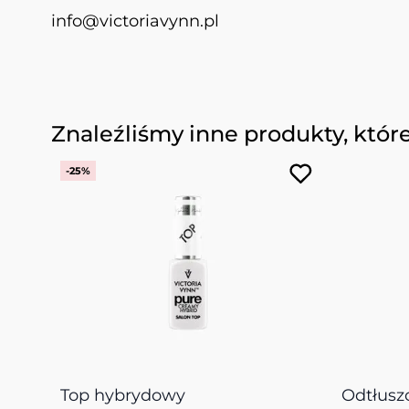
info@victoriavynn.pl
Naciśnij, aby pominąć karuzelę
Znaleźliśmy inne produkty, któr
-25%
Top hybrydowy
Odtłusz