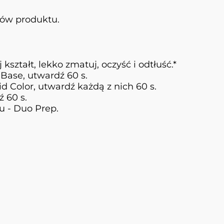
ków produktu.
kształt, lekko zmatuj, oczyść i odtłuść.*
Base, utwardź 60 s.
 Color, utwardź każdą z nich 60 s.
 60 s.
lu - Duo Prep.