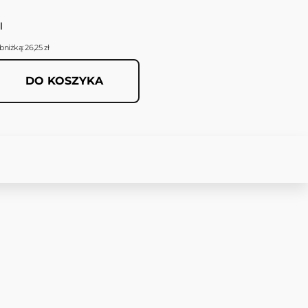
l
niżką: 26,25 zł
DO KOSZYKA