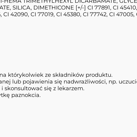
I-HEMA TRIMETHYLHEXYL DICARBAMATE, GLYCE
LICA, DIMETHICONE [+/-] CI 77891, CI 45410, CI 
, CI 42090, CI 77019, CI 45380, CI 77742, CI 47005,
na którykolwiek ze składników produktu.
ej lub pojawienia się nadwrażliwości, np. uczuci
 i skonsultować się z lekarzem.
ytkę paznokcia.