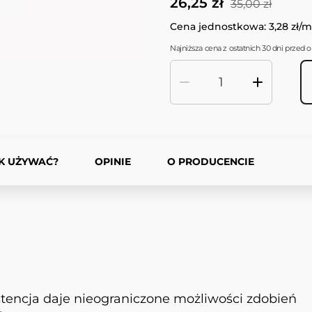
26,25 zł
35,00 zł
Cena jednostkowa: 3,28 zł/m
Najniższa cena z ostatnich 30 dni przed ob
Ilość
K UŻYWAĆ?
OPINIE
O PRODUCENCIE
encja daje nieograniczone możliwości zdobień