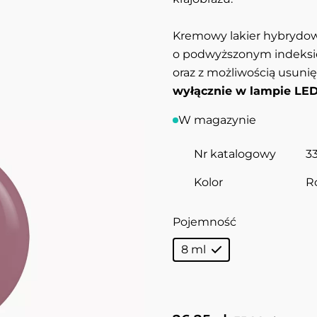
Kremowy lakier hybrydowy
o podwyższonym indeksie
oraz z możliwością usun
wyłącznie w lampie LED
W magazynie
Nr katalogowy
3
Kolor
R
Pojemność
8 ml