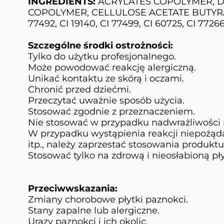
INGREDIENTS:
ACRYLATES COPOLYMER, D
COPOLYMER, CELLULOSE ACETATE BUTYRATE, SI
77492, CI 19140, CI 77499, CI 60725, CI 77266
Szczególne środki ostrożności:
Tylko do użytku profesjonalnego.
Może powodować reakcję alergiczną.
Unikać kontaktu ze skórą i oczami.
Chronić przed dziećmi.
Przeczytać uważnie sposób użycia.
Stosować zgodnie z przeznaczeniem.
Nie stosować w przypadku nadwrażliwości 
W przypadku wystąpienia reakcji niepożądan
itp., należy zaprzestać stosowania produktu
Stosować tylko na zdrową i nieosłabioną pł
Przeciwwskazania:
Zmiany chorobowe płytki paznokci.
Stany zapalne lub alergiczne.
Urazy paznokci i ich okolic.