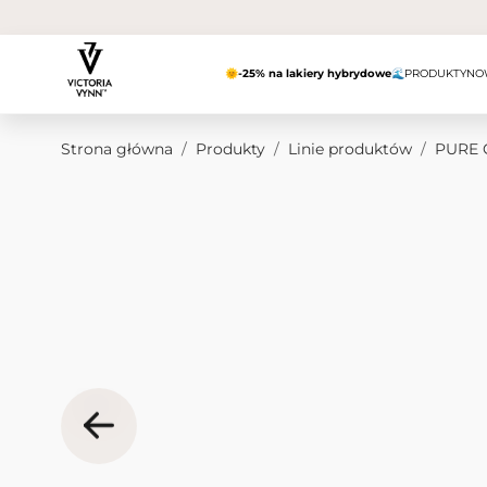
Przejdź do treści
🌞
-25% na lakiery hybrydowe
🌊
PRODUKTY
NO
Strona główna
/
Produkty
/
Linie produktów
/
PURE 
Obraz główny
Kliknij, aby wyświetlić obraz na pełnym ekranie