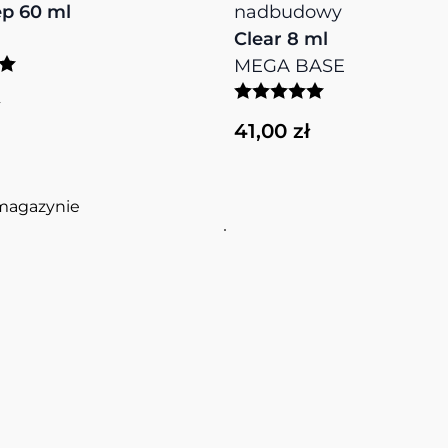
p 60 ml
nadbudowy
Clear 8 ml
MEGA BASE
41,00 zł
magazynie
View more about PURE CR
View more about MEGA BA