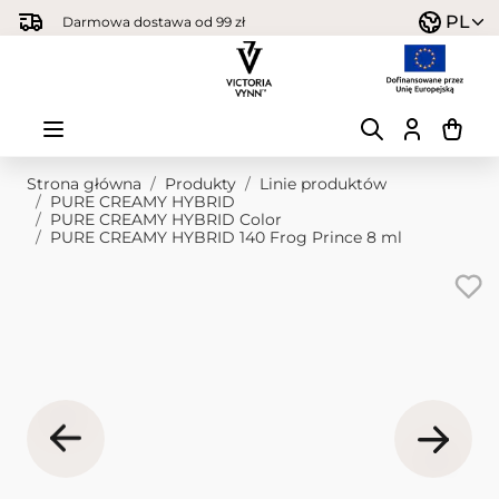
Przejdź do treści
PL
Darmowa dostawa od 99 zł
Strona główna
/
Produkty
/
Linie produktów
/
PURE CREAMY HYBRID
/
PURE CREAMY HYBRID Color
/
PURE CREAMY HYBRID 140 Frog Prince 8 ml
Obraz główny
Kliknij, aby wyświetlić obraz na pełnym ekranie