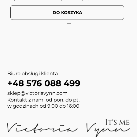
DO KOSZYKA
View more about PURE CRE
View more about PURE Duo 
View more about MEGA BASE
View more about MEGA BAS
View more about BOOST BAS
View more about NAIL AR
View more about GEL POLI
View more about NAIL WIP
Biuro obsługi klienta
+48 576 088 499
sklep@victoriavynn.com
Kontakt z nami od pon. do pt.
w godzinach od 9:00 do 16:00