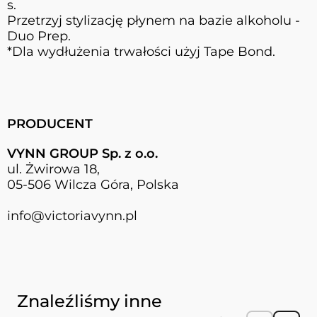
s.
Przetrzyj stylizację płynem na bazie alkoholu -
Duo Prep.
*Dla wydłużenia trwałości użyj Tape Bond.
PRODUCENT
VYNN GROUP Sp. z o.o.
ul. Żwirowa 18,
05-506 Wilcza Góra, Polska
info@victoriavynn.pl
Naciśnij, aby pominąć karuzelę
Znaleźliśmy inne