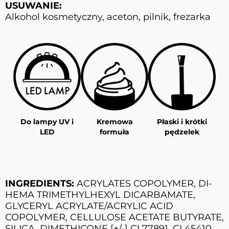
USUWANIE:
Alkohol kosmetyczny, aceton, pilnik, frezarka
Do lampy UV i
Kremowa
Płaski i krótki
LED
formuła
pędzelek
INGREDIENTS:
ACRYLATES COPOLYMER, DI-
HEMA TRIMETHYLHEXYL DICARBAMATE,
GLYCERYL ACRYLATE/ACRYLIC ACID
COPOLYMER, CELLULOSE ACETATE BUTYRATE,
SILICA, DIMETHICONE [+/-] CI 77891, CI 45410,