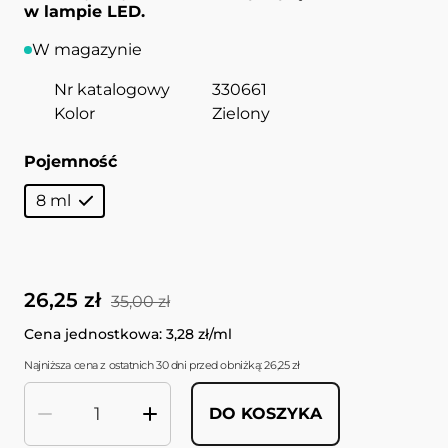
w lampie LED.
W magazynie
Nr katalogowy
330661
Kolor
Zielony
Pojemność
8 ml
26,25 zł
35,00 zł
Cena jednostkowa: 3,28 zł/ml
Najniższa cena z ostatnich 30 dni przed obniżką: 26,25 zł
DO KOSZYKA
Ilość