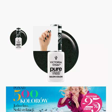
View larger image
View larger image