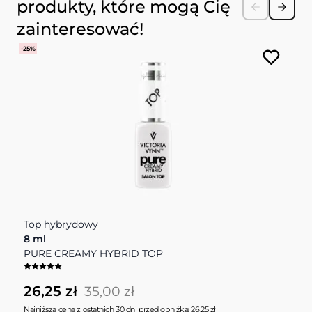
produkty, które mogą Cię
zainteresować!
-25%
Top hybrydowy
O
8 ml
D
PURE CREAMY HYBRID TOP
P
26,25 zł
1
35,00 zł
Najniższa cena z ostatnich 30 dni przed obniżką: 26,25 zł