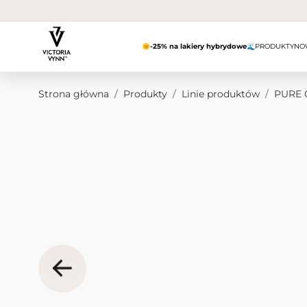
Przejdź do treści
🌞
-25% na lakiery hybrydowe
🌊
PRODUKTY
NO
Strona główna
/
Produkty
/
Linie produktów
/
PURE 
Obraz główny
Kliknij, aby wyświetlić obraz na pełnym ekranie