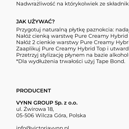
Nadwrażliwość na którykolwiek ze składni
JAK UŻYWAĆ?
Przygotuj naturalną płytkę paznokcia: nadaj 
Nałóż cienką warstwę Pure Creamy Hybrid 
Nałóż 2 cienkie warstwy Pure Creamy Hybrid
Zaaplikuj Pure Creamy Hybrid Top i utwardź
Przetrzyj stylizację płynem na bazie alkoho
*Dla wydłużenia trwałości użyj Tape Bond.
PRODUCENT
VYNN GROUP Sp. z o.o.
ul. Żwirowa 18,
05-506 Wilcza Góra, Polska
info@victoriavynn.pl