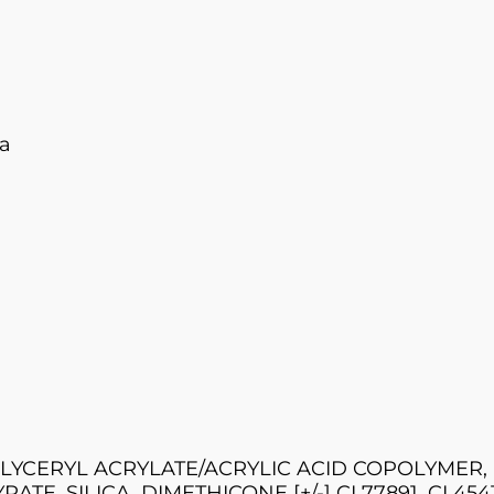
ka
LYCERYL ACRYLATE/ACRYLIC ACID COPOLYMER,
SILICA, DIMETHICONE [+/-] CI 77891, CI 45410, C