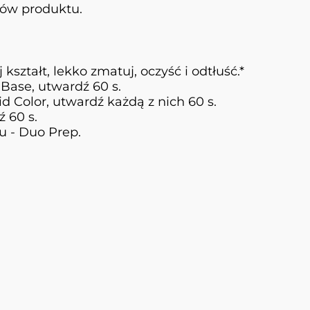
ków produktu.
kształt, lekko zmatuj, oczyść i odtłuść.*
Base, utwardź 60 s.
 Color, utwardź każdą z nich 60 s.
 60 s.
lu - Duo Prep.