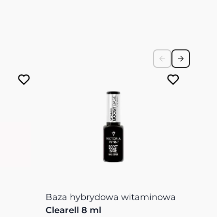
Baza hybrydowa witaminowa
Pędz
Clearell 8 ml
NAIL