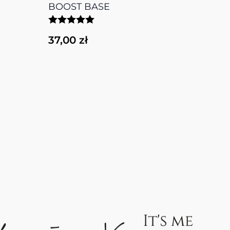
BOOST BASE
003
37,00 zł
56,0
EAMY HYBRID TOP 8 ml
 PRECISION BRUSH 003