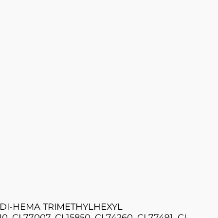
 DI-HEMA TRIMETHYLHEXYL
I 77007, CI 15850, CI 74260, CI 77491, CI