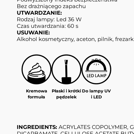
Bez drażniącego zapachu
UTWARDZANIE:
Rodzaj lampy: Led 36 W
Czas utwardzania: 60 s
USUWANIE:
Alkohol kosmetyczny, aceton, pilnik, frezar
Kremowa
Płaski i krótki
Do lampy UV
formuła
pędzelek
i LED
INGREDIENTS:
ACRYLATES COPOLYMER, G
DICARBAMATE, CELLULOSE ACETATE BUTYRATE, 