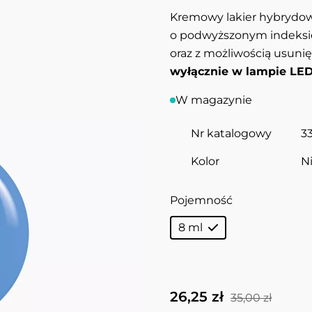
Kremowy lakier hybrydowy
o podwyższonym indeksie
oraz z możliwością usun
wyłącznie w lampie LED
W magazynie
Nr katalogowy
3
Kolor
N
Pojemność
8 ml
26,25 zł
35,00 zł