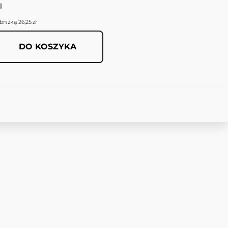
l
niżką: 26,25 zł
DO KOSZYKA