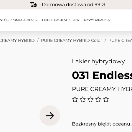
Darmowa dostawa od 99 zł
WOŚCI
PROMOCJE
BESTSELLER
INSPIRACJE
STREFA WIEDZY
WYDARZENIA
CREAMY HYBRID
/
PURE CREAMY HYBRID Color
/
PURE CREA
Lakier hybrydowy
031 Endles
PURE CREAMY HYBR
Bezkresny błękit oceanu 