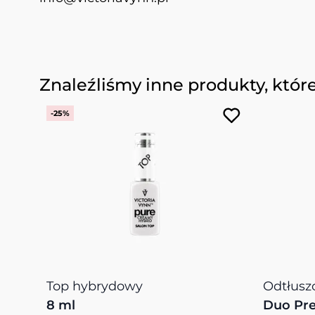
Naciśnij, aby pominąć karuzelę
Znaleźliśmy inne produkty, któr
-25%
Top hybrydowy
Odtłusz
8 ml
Duo Pre