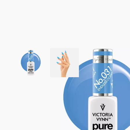
View larger image
View larger image