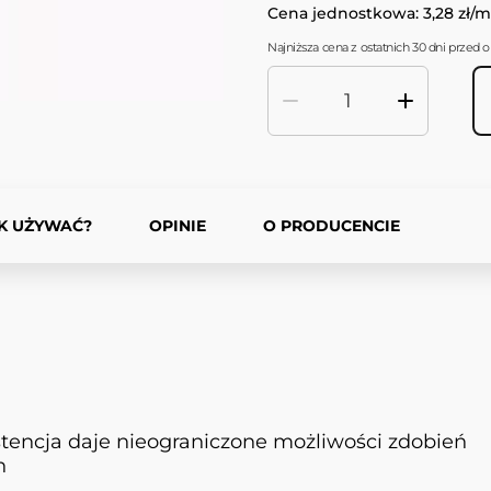
Cena jednostkowa: 3,28 zł/m
Najniższa cena z ostatnich 30 dni przed ob
Ilość
K UŻYWAĆ?
OPINIE
O PRODUCENCIE
encja daje nieograniczone możliwości zdobień
h