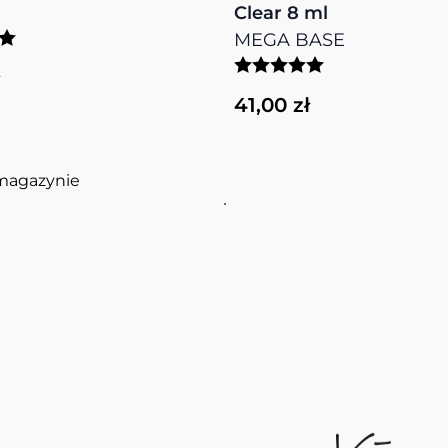
Clear 8 ml
MEGA BASE
41,00 zł
magazynie
View more about PURE CR
View more about NAIL ART