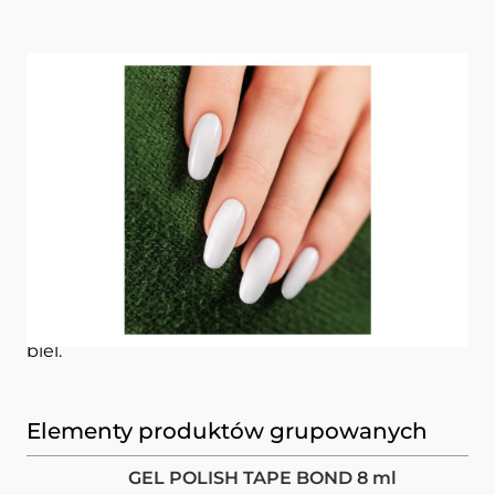
Paznokcie mleczne – delikatny mleczny
manicure
Odkryj nową kolekcję
POMODORO PURE
CREAMY HYBRID
– kremowe lakiery hybrydowe
inspirowane zmysłowymi smakami.
Kolor
262 Stella Mozzarella
delikatna, mleczna
biel.
Elementy produktów grupowanych
GEL POLISH TAPE BOND 8 ml