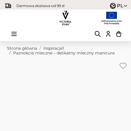
Przejdź do treści
PL
Darmowa dostawa od 99 zł
Strona główna
/
Inspiracje1
/
Paznokcie mleczne – delikatny mleczny manicure
Obraz główny
Kliknij, aby wyświetlić obraz na pełnym ekranie