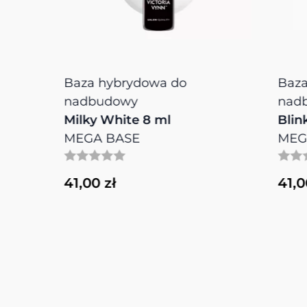
Baza hybrydowa do
Baza h
nadbudowy
nadbu
Milky White 8 ml
Blink P
MEGA BASE
MEGA 
41,00 zł
41,00 z