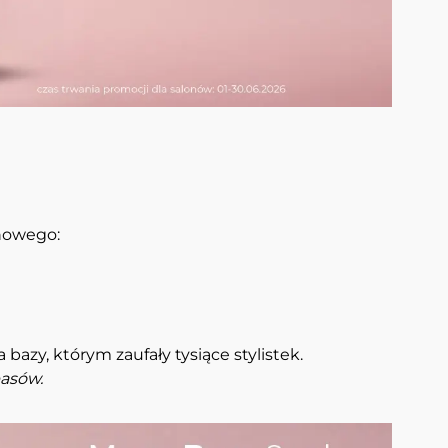
nowego:
azy, którym zaufały tysiące stylistek.
pasów.