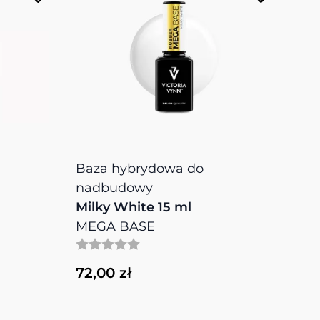
Baza hybrydowa do
Ba
nadbudowy
na
Milky White 15 ml
Cle
MEGA BASE
ME
72,00 zł
72,