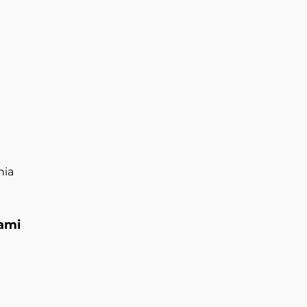
nia
ami