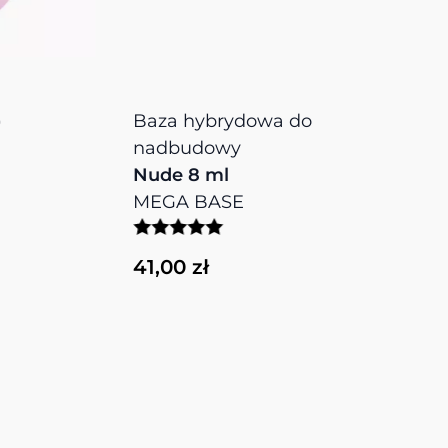
Baza hybrydowa do
Ba
nadbudowy
na
Nude 8 ml
Sh
MEGA BASE
ME
41,00 zł
41,