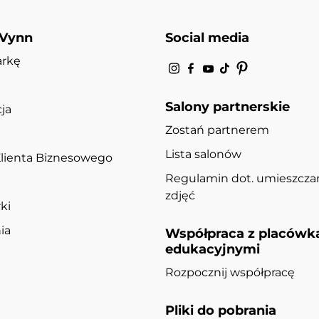
 Vynn
Social media
arkę
Salony partnerskie
ja
Zostań partnerem
Lista salonów
lienta Biznesowego
Regulamin dot. umieszcza
zdjęć
ki
ia
Współpraca z placówk
edukacyjnymi
Rozpocznij współpracę
Pliki do pobrania