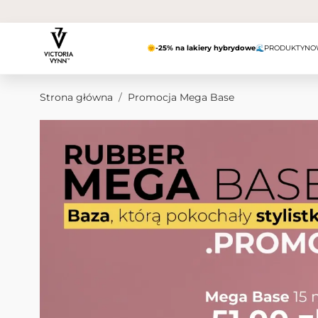
Przejdź do treści
🌞
-25% na lakiery hybrydowe
🌊
PRODUKTY
NO
Strona główna
/
Promocja Mega Base