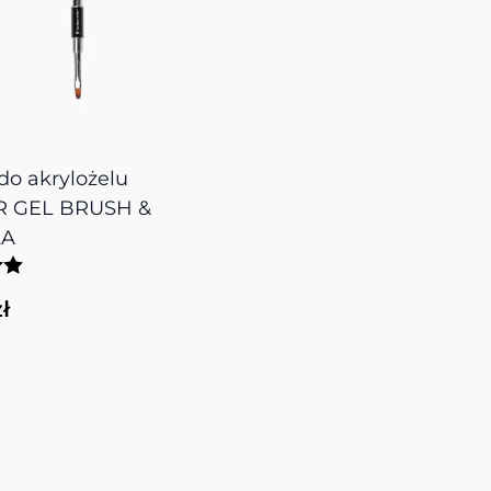
do akrylożelu
 GEL BRUSH &
LA
ł