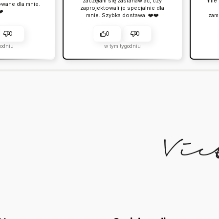
zaczęłam się zastanawiać, czy
mile
owane dla mnie.
zaprojektowali je specjalnie dla
❤️
mnie. Szybka dostawa. ❤️❤️
zam
0
0
0
godniu
w tym tygodniu