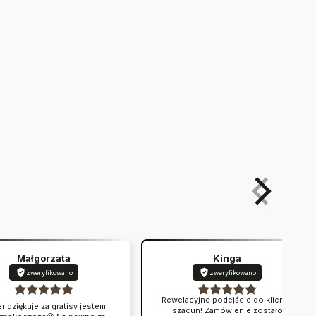
Małgorzata
Kinga
zweryfikowano
zweryfikowano
Rewelacyjne podejście do klienta,
r dziękuje za gratisy jestem
szacun! Zamówienie zostało