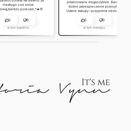
 zaskoczona😃 Na pewno za
zrealizowane megaszybkie. Bardzo
niedługo coś znów
dobre zabezpieczenie przesyłki.
ówię,bardzo polecam,!!🔥💯
Udane zakupy i przyjemna obsługa.
Warto.
0
0
0
0
w tym tygodniu
w tym miesiącu