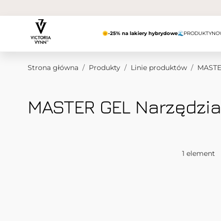
Przejdź do treści
🌞
-25% na lakiery hybrydowe
🌊
PRODUKTY
NO
Strona główna
/
Produkty
/
Linie produktów
/
MASTE
MASTER GEL Narzędzia
1
element