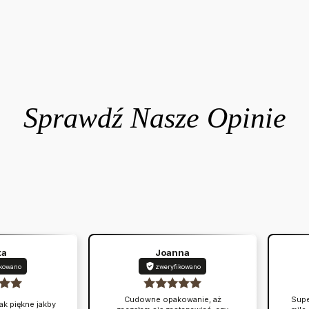
ta
Joanna
ikowano
zweryfikowano
Cudowne opakowanie, aż
Supe
ak piękne jakby