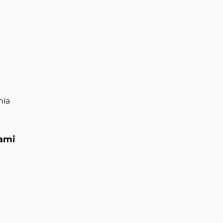
nia
ami