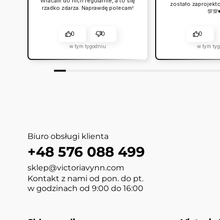
Wracam do nich regularnie, a to się
zostało zaprojekt
rzadko zdarza. Naprawdę polecam!
💯💯
0
0
0
w tym tygodniu
w tym ty
Biuro obsługi klienta
+48 576 088 499
sklep@victoriavynn.com
Kontakt z nami od pon. do pt.
w godzinach od 9:00 do 16:00