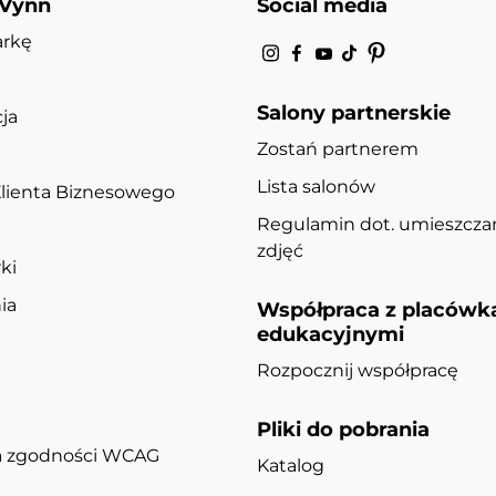
 Vynn
Social media
arkę
Salony partnerskie
ja
Zostań partnerem
Lista salonów
lienta Biznesowego
Regulamin dot. umieszcza
zdjęć
ki
ia
Współpraca z placówk
edukacyjnymi
Rozpocznij współpracę
Pliki do pobrania
ja zgodności WCAG
Katalog