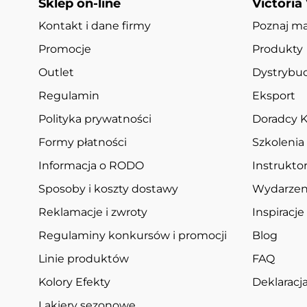
Sklep on-line
Victoria
Kontakt i dane firmy
Poznaj m
Promocje
Produkty
Outlet
Dystrybuc
Regulamin
Eksport
Polityka prywatności
Doradcy K
Formy płatności
Szkolenia
Informacja o RODO
Instruktor
Sposoby i koszty dostawy
Wydarzen
Reklamacje i zwroty
Inspiracje
Regulaminy konkursów i promocji
Blog
Linie produktów
FAQ
Kolory Efekty
Deklarac
Lakiery sezonowe