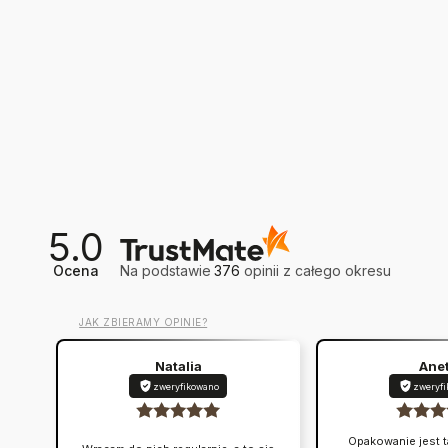
5.0
Ocena
Na podstawie
376
opinii
z całego okresu
JAK ZBIERAMY OPINIE?
Natalia
Ane
zweryfikowano
zweryf
Opakowanie jest t