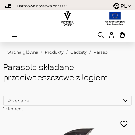
Przejdź do treści
PL
Darmowa dostawa od 99 zł
Strona główna
/
Produkty
/
Gadżety
/
Parasol
Parasole składane
przeciwdeszczowe z logiem
1
element