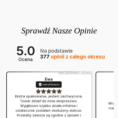
5.0
Na podstawie
377
opinii
z całego okresu
Ocena
JAK ZBIERAMY OPINIE?
Ewa
zweryfikowano
Ekstra opakowanie, jestem zachwycona.
Towar dotarł do mnie ekspresowo.
Wraca
Wyjątkowo szybko działa infolinia i
rzadk
ostatecznie zostałam obsłużony dobrze.
Produkty zawsze są zgodne z opisem i