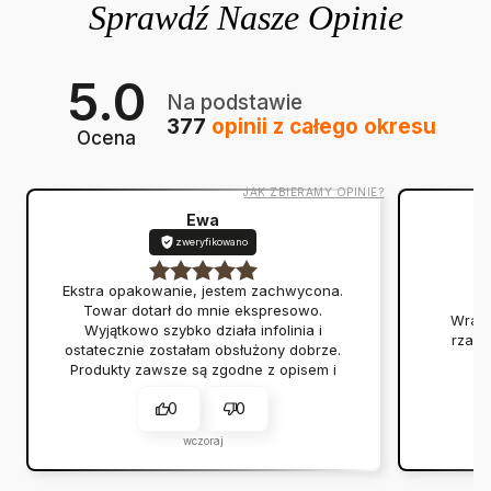
5.0
Na podstawie
377
opinii
z całego okresu
Ocena
JAK ZBIERAMY OPINIE?
Ewa
zweryfikowano
Ekstra opakowanie, jestem zachwycona.
Towar dotarł do mnie ekspresowo.
Wraca
Wyjątkowo szybko działa infolinia i
rzadk
ostatecznie zostałam obsłużony dobrze.
Produkty zawsze są zgodne z opisem i
przychodzą na czas.
0
0
wczoraj