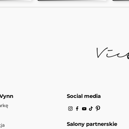
 Vynn
Social media
arkę
Salony partnerskie
ja