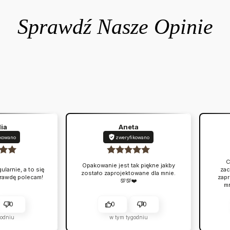
lia
Aneta
ikowano
zweryfikowano
C
Opakowanie jest tak piękne jakby
larnie, a to się
zac
zostało zaprojektowane dla mnie.
prawdę polecam!
zapr
💯💯❤️
mn
0
0
0
godniu
w tym tygodniu