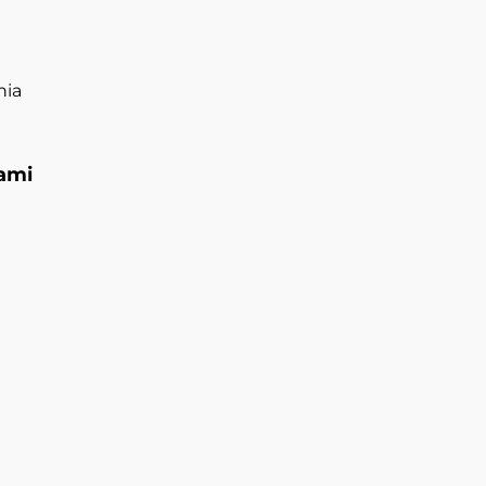
nia
ami