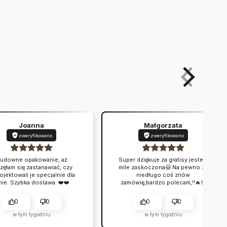
Joanna
Małgorzata
zweryfikowano
zweryfikowano
udowne opakowanie, aż
Super dziękuje za gratisy jestem
zęłam się zastanawiać, czy
mile zaskoczona😃 Na pewno za
ojektowali je specjalnie dla
niedługo coś znów
ie. Szybka dostawa. ❤️❤️
zamówię,bardzo polecam,!!🔥💯
0
0
0
0
w tym tygodniu
w tym tygodniu