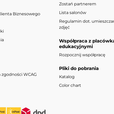
Zostań partnerem
Lista salonów
lienta Biznesowego
Regulamin dot. umieszcza
zdjęć
ki
ia
Współpraca z placówk
edukacyjnymi
Rozpocznij współpracę
Pliki do pobrania
ja zgodności WCAG
Katalog
Color chart