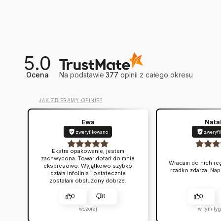
5.0
Ocena
Na podstawie
377
opinii
z całego okresu
JAK ZBIERAMY OPINIE?
Ewa
Nata
zweryfikowano
zweryf
Ekstra opakowanie, jestem
zachwycona. Towar dotarł do mnie
Wracam do nich regu
ekspresowo. Wyjątkowo szybko
rzadko zdarza. Na
działa infolinia i ostatecznie
zostałam obsłużony dobrze.
Produkty zawsze są zgodne z
opisem i przychodzą na czas.
0
0
0
wczoraj
w tym ty