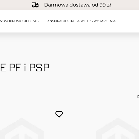
Darmowa dostawa od 99 zł
WOŚCI
PROMOCJE
BESTSELLER
INSPIRACJE
STREFA WIEDZY
WYDARZENIA
 PF i PSP