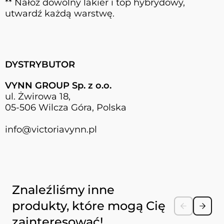
** Nałóż dowolny lakier i top hybrydowy,
utwardź każdą warstwę.
DYSTRYBUTOR
VYNN GROUP Sp. z o.o.
ul. Żwirowa 18,
05-506 Wilcza Góra, Polska
info@victoriavynn.pl
Naciśnij, aby pominąć karuzelę
Znaleźliśmy inne
produkty, które mogą Cię
zainteresować!