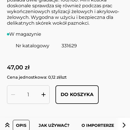
doskonale sprawdza się również podczas prac
wykończeniowych stylizacji żelowych i akrylowo-
żelowych. Wygodna w użyciu i bezpieczna dla
delikatnych skórek wokół paznokci.
W magazynie
Nr katalogowy
331629
47,00 zł
Cena jednostkowa: 0,12 zł/szt
DO KOSZYKA
Ilość
OPIS
JAK UŻYWAĆ?
O IMPORTERZE
O