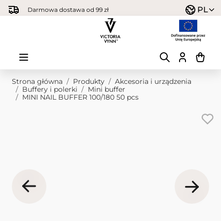
Przejdź do treści
PL
Darmowa dostawa od 99 zł
Strona główna
/
Produkty
/
Akcesoria i urządzenia
/
Buffery i polerki
/
Mini buffer
/
MINI NAIL BUFFER 100/180 50 pcs
Obraz główny
Kliknij, aby wyświetlić obraz na pełnym ekranie