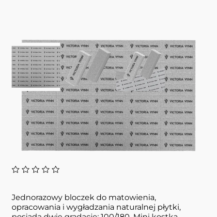
View larger image
View larger image
View larger image
Akcesoria do paznokci
50 pcs
MINI NAIL BUFFER 100/180 VICTORIA
VYNN
Jednorazowy bloczek do matowienia,
opracowania i wygładzania naturalnej płytki,
posiada dwie gradacje: 100/180. Mini kostka