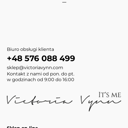
View more about NAIL FILE 
View more about NAIL FILE 1
View more about NAIL BUF
View more about MANICUR
View more about MANICUR
View more about MANICUR
View more about NAIL FILE 
View more about BUFFER 
Biuro obsługi klienta
+48 576 088 499
sklep@victoriavynn.com
Kontakt z nami od pon. do pt.
w godzinach od 9:00 do 16:00