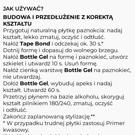
JAK UŻYWAĆ?
BUDOWA I PRZEDŁUŻENIE Z KOREKTĄ
KSZTAŁTU
Przygotuj naturalną płytkę paznokcia: nadaj
kształt, lekko zmatuj, oczyść i odtłuść.
Nałóż
Tape Bond
i odczekaj ok. 30 s.*
Dotnij formę i dopasuj do wolnego brzegu.
Nałóż
Bottle Gel
na formę i paznokieć, utwórz
szkielet i utwardź 10 s. Usuń formę.
Nałóż cienką warstwę
Bottle Gel
na paznokieć,
nie utwardzaj.
Dołóż
Bottle Gel
, wybuduj apeks i nadaj
kształt. Utwardź 60 s.
Przetrzyj płynem na bazie alkoholu, skoryguj
kształt pilnikiem 180/240, zmatuj, oczyść
i odtłuść.
Zakończ zaplanowaną stylizację.**
* W przypadku trudnej płytki zastosuj Primer
kwasowy.