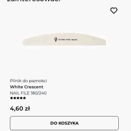
Pilnik do paznokci
P
White Crescent
W
NAIL FILE 180/240
N
4,60 zł
4
DO KOSZYKA