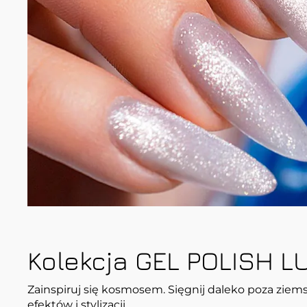
Kolekcja GEL POLISH L
Zainspiruj się kosmosem. Sięgnij daleko poza ziems
efektów i stylizacji.