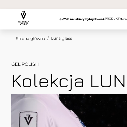
Przejdź do treści
PRODUKTY
🌞
-25% na lakiery hybrydowe
🌊
NO
/
Luna glass
Strona główna
GEL POLISH
Kolekcja LU