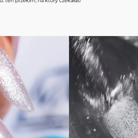
st ten przełom, na który czekałaś!