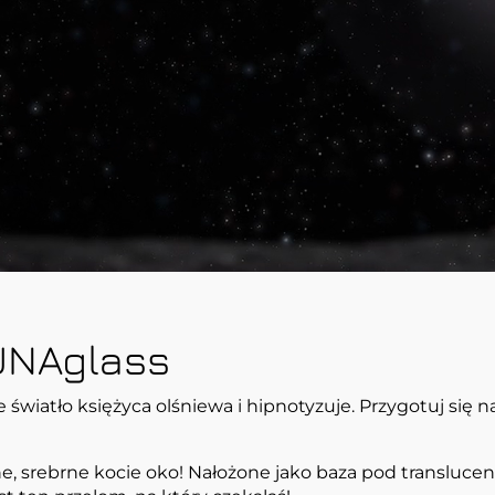
UNAglass
światło księżyca olśniewa i hipnotyzuje. Przygotuj się n
e, srebrne kocie oko! Nałożone jako baza pod transluce