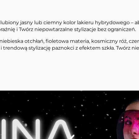
ubiony jasny lub ciemny kolor lakieru hybrydowego – aby
źnię i Twórz niepowtarzalne stylizacje bez ograniczeń.
niebieska otchłań, fioletowa materia, kosmiczny róż, cze
i trendową stylizację paznokci z efektem szkła. Twórz ni