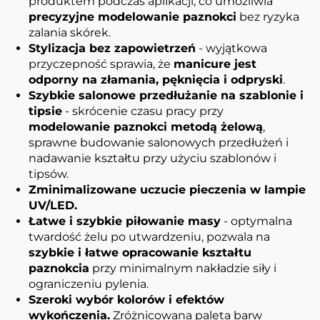
produktem podczas aplikacji, co umożliwia
precyzyjne modelowanie paznokci
bez ryzyka
zalania skórek.
Stylizacja bez zapowietrzeń
- wyjątkowa
przyczepność sprawia, że
manicure jest
odporny na złamania, pęknięcia i odpryski
.
Szybkie salonowe przedłużanie na szablonie i
tipsie
- skrócenie czasu pracy przy
modelowanie paznokci metodą żelową
,
sprawne budowanie salonowych przedłużeń i
nadawanie kształtu przy użyciu szablonów i
tipsów.
Zminimalizowane uczucie pieczenia w lampie
UV/LED.
Łatwe i szybkie piłowanie masy
- optymalna
twardość żelu po utwardzeniu, pozwala na
szybkie i łatwe opracowanie kształtu
paznokcia
przy minimalnym nakładzie siły i
ograniczeniu pylenia.
Szeroki wybór kolorów i efektów
wykończenia.
Zróżnicowana paleta barw