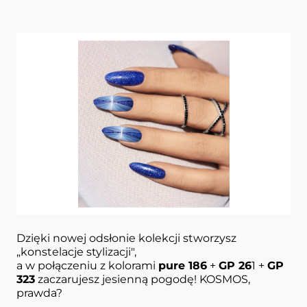
Niebiski manicure paznokci z błyskiem
Sposób na jesień? Spójrz w niebo!
Tam kryje się nieziemskie piękno. Byś mogła
patrzeć w nie zawsze – zamknęliśmy je dla Ciebie
w małych buteleczkach. Koniecznie odkryj no.
320
Sapphire Avior
, naszą nowość z kolekcji
IN
SPACE MORE & MORE.
Dzięki nowej odsłonie kolekcji stworzysz
„konstelacje stylizacji",
a w połączeniu z kolorami
pure 186
+
GP 26
1 +
GP
323
zaczarujesz jesienną pogodę! KOSMOS,
prawda?