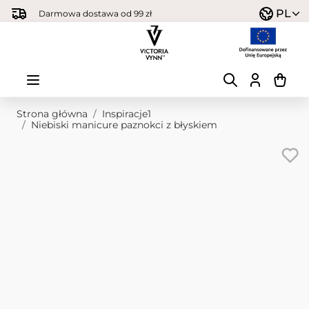
Przejdź do treści
PL
Darmowa dostawa od 99 zł
Strona główna
/
Inspiracje1
/
Niebiski manicure paznokci z błyskiem
Obraz główny
Kliknij, aby wyświetlić obraz na pełnym ekranie