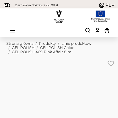
Przejdź do treści
PL
Darmowa dostawa od 99 zł
Strona główna
/
Produkty
/
Linie produktów
/
GEL POLISH
/
GEL POLISH Color
/
GEL POLISH 469 P!nk Affair 8 ml
Obraz główny
Kliknij, aby wyświetlić obraz na pełnym ekranie