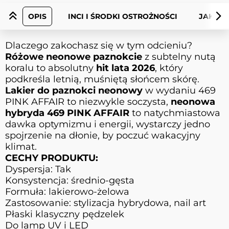
OPIS
INCI I ŚRODKI OSTROŻNOŚCI
JAK UŻ
Dlaczego zakochasz się w tym odcieniu?
Różowe neonowe paznokcie
z subtelny nutą
koralu to absolutny
hit lata 2026
, który
podkreśla letnią, muśniętą słońcem skórę.
Lakier do paznokci neonowy
w wydaniu 469
PINK AFFAIR to niezwykle soczysta,
neonowa
hybryda 469 PINK AFFAIR
to natychmiastowa
dawka optymizmu i energii, wystarczy jedno
spojrzenie na dłonie, by poczuć wakacyjny
klimat.
CECHY PRODUKTU:
Dyspersja: Tak
Konsystencja: średnio-gęsta
Formuła: lakierowo-żelowa
Zastosowanie: stylizacja hybrydowa, nail art
Płaski klasyczny pędzelek
Do lamp UV i LED