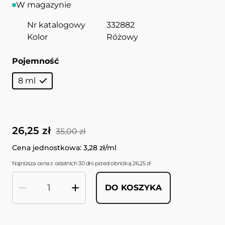
W magazynie
Nr katalogowy
332882
Kolor
Różowy
Pojemność
8 ml
26,25 zł
35,00 zł
Cena jednostkowa: 3,28 zł/ml
Najniższa cena z ostatnich 30 dni przed obniżką: 26,25 zł
DO KOSZYKA
Ilość