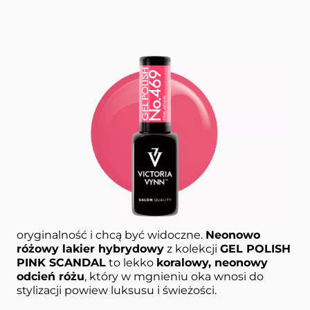
Lakier hybrydowy
469 P!nk Affair 8 ml
GEL POLISH P!NK SCANDAL VICTORIA
VYNN
469 PINK AFFAIR
to kolor dla kobiet, które
uwielbiają intrygować, stawiają na zmysłową
oryginalność i chcą być widoczne.
Neonowo
różowy lakier hybrydowy
z kolekcji
GEL POLISH
PINK SCANDAL
to lekko
koralowy, neonowy
odcień różu
, który w mgnieniu oka wnosi do
stylizacji powiew luksusu i świeżości.