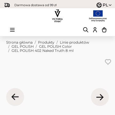
Przejdź do treści
PL
Darmowa dostawa od 99 zł
Strona główna
/
Produkty
/
Linie produktów
/
GEL POLISH
/
GEL POLISH Color
/
GEL POLISH 402 Naked Truth 8 ml
Obraz główny
Kliknij, aby wyświetlić obraz na pełnym ekranie