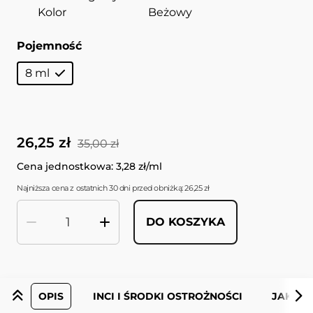
Kolor
Beżowy
Pojemność
8 ml
26,25 zł
35,00 zł
Cena jednostkowa: 3,28 zł/ml
Najniższa cena z ostatnich 30 dni przed obniżką: 26,25 zł
DO KOSZYKA
Ilość
OPIS
INCI I ŚRODKI OSTROŻNOŚCI
JAK UŻ