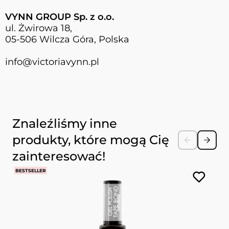
VYNN GROUP Sp. z o.o.
ul. Żwirowa 18,
05-506 Wilcza Góra, Polska
info@victoriavynn.pl
Naciśnij, aby pominąć karuzelę
Znaleźliśmy inne
produkty, które mogą Cię
zainteresować!
BESTSELLER