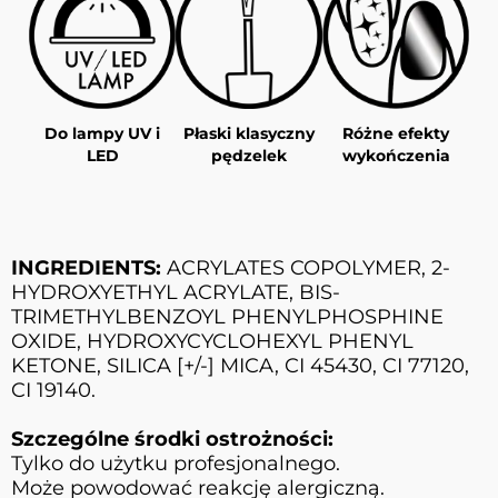
Do lampy UV i
Płaski klasyczny
Różne efekty
LED
pędzelek
wykończenia
INGREDIENTS:
ACRYLATES COPOLYMER, 2-
HYDROXYETHYL ACRYLATE, BIS-
TRIMETHYLBENZOYL PHENYLPHOSPHINE
OXIDE, HYDROXYCYCLOHEXYL PHENYL
KETONE, SILICA [+/-] MICA, CI 45430, CI 77120,
CI 19140.
Szczególne środki ostrożności:
Tylko do użytku profesjonalnego.
Może powodować reakcję alergiczną.