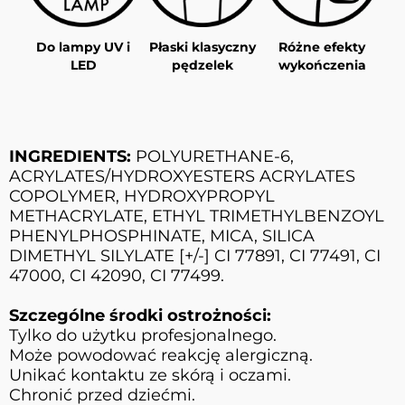
Do lampy UV i
Płaski klasyczny
Różne efekty
LED
pędzelek
wykończenia
INGREDIENTS:
POLYURETHANE-6,
ACRYLATES/HYDROXYESTERS ACRYLATES
COPOLYMER, HYDROXYPROPYL
METHACRYLATE, ETHYL TRIMETHYLBENZOYL
PHENYLPHOSPHINATE, MICA, SILICA
DIMETHYL SILYLATE [+/-] CI 77891, CI 77491, CI
47000, CI 42090, CI 77499.
Szczególne środki ostrożności:
Tylko do użytku profesjonalnego.
Może powodować reakcję alergiczną.
Unikać kontaktu ze skórą i oczami.
Chronić przed dziećmi.