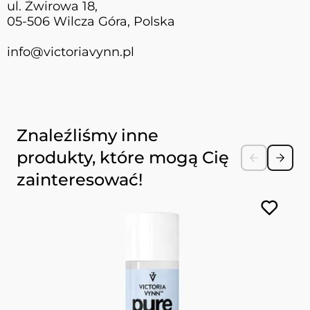
ul. Żwirowa 18,
05-506 Wilcza Góra, Polska
info@victoriavynn.pl
Naciśnij, aby pominąć karuzelę
Znaleźliśmy inne
produkty, które mogą Cię
zainteresować!