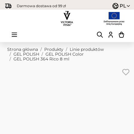
Przejdź do treści
PL
Darmowa dostawa od 99 zł
Strona główna
/
Produkty
/
Linie produktów
/
GEL POLISH
/
GEL POLISH Color
/
GEL POLISH 364 Rico 8 ml
Obraz główny
Kliknij, aby wyświetlić obraz na pełnym ekranie