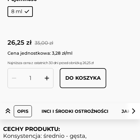
8 ml
26,25 zł
35,00 zł
Cena jednostkowa: 3,28 zł/ml
Najniższa cena z ostatnich 30 dni przed obniżką: 26,25 zł
DO KOSZYKA
Ilość
OPIS
INCI I ŚRODKI OSTROŻNOŚCI
JAK UŻ
CECHY PRODUKTU:
Konsystencja: średnio - gęsta,