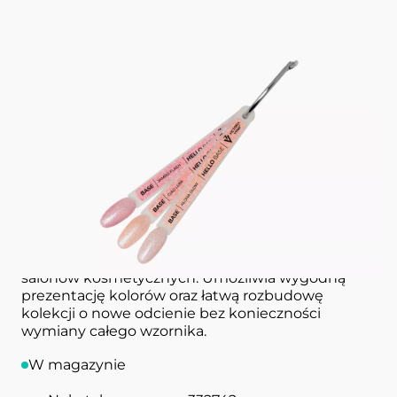
Wzornik kolorów
HELLO BASE
COLOR CHART VICTORIA VYNN
Gotowy wzornik kolorystyczny
HELLO BASE
w
formie pojedynczych pazurków to praktyczne i
estetyczne rozwiązanie dla stylistek paznokci oraz
salonów kosmetycznych. Umożliwia wygodną
prezentację kolorów oraz łatwą rozbudowę
kolekcji o nowe odcienie bez konieczności
wymiany całego wzornika.
W magazynie