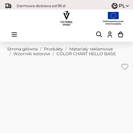
Przejdź do treści
PL
Darmowa dostawa od 99 zł
Strona główna
/
Produkty
/
Materiały reklamowe
/
Wzorniki kolorów
/
COLOR CHART HELLO BASE
Obraz główny
Kliknij, aby wyświetlić obraz na pełnym ekranie