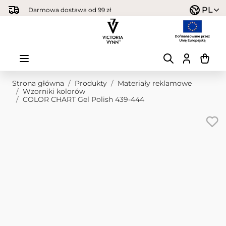
Przejdź do treści
PL
Darmowa dostawa od 99 zł
Strona główna
/
Produkty
/
Materiały reklamowe
/
Wzorniki kolorów
/
COLOR CHART Gel Polish 439-444
Obraz główny
Kliknij, aby wyświetlić obraz na pełnym ekranie