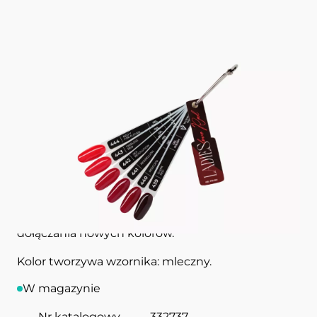
Wzornik kolorów
GEL POLISH Ladies Love Red
COLOR CHART VICTORIA VYNN
Gotowy wzornik kolorystyczny GEL POLISH Ladies
Love Red podany w formie pojedynczych
pazurków, z możliwością łatwej wymiany i
dołączania nowych kolorów.
Kolor tworzywa wzornika: mleczny.
W magazynie
Nr katalogowy
332737